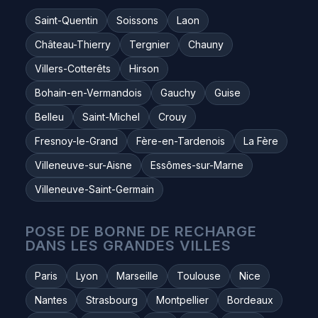
Saint-Quentin
Soissons
Laon
Château-Thierry
Tergnier
Chauny
Villers-Cotterêts
Hirson
Bohain-en-Vermandois
Gauchy
Guise
Belleu
Saint-Michel
Crouy
Fresnoy-le-Grand
Fère-en-Tardenois
La Fère
Villeneuve-sur-Aisne
Essômes-sur-Marne
Villeneuve-Saint-Germain
POSE DE BORNE DE RECHARGE
DANS LES GRANDES VILLES
Paris
Lyon
Marseille
Toulouse
Nice
Nantes
Strasbourg
Montpellier
Bordeaux