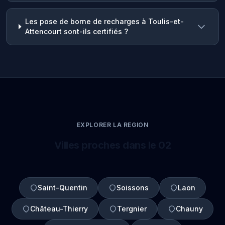
Les pose de borne de recharges à Toulis-et-
Attencourt sont-ils certifiés ?
EXPLORER LA REGION
Villes proches dans le 02
Saint-Quentin
Soissons
Laon
Château-Thierry
Tergnier
Chauny