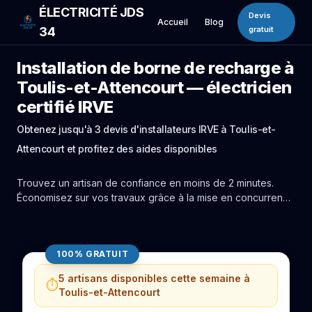
ÉLECTRICITÉ JDS
Devis
Accueil
Blog
34
gratuit
Installation de borne de recharge à
Toulis-et-Attencourt — électricien
certifié IRVE
Obtenez jusqu'à 3 devis d'installateurs IRVE à Toulis-et-
Attencourt et profitez des aides disponibles
Trouvez un artisan de confiance en moins de 2 minutes.
Économisez sur vos travaux grâce à la mise en concurrence
réelle des experts de Toulis-et-Attencourt.
100% GRATUIT
5 artisans disponibles cette semaine à
⏱️
Toulis-et-Attencourt