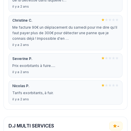
de la détresse dans laquelle l…
il y a 2 ans
Christine C.
Me facture 90€ un déplacement du samedi pour me dire qu'il
faut payer plus de 300€ pour détecter une panne que je
connais déjà ! Impossible d'en …
il y a 2 ans
Severine P.
Prix exorbitants à fuire.....
il y a 2 ans
Nicolas P.
Tarifs exorbitants, à fuir.
il y a 2 ans
D.J MULTI SERVICES
-