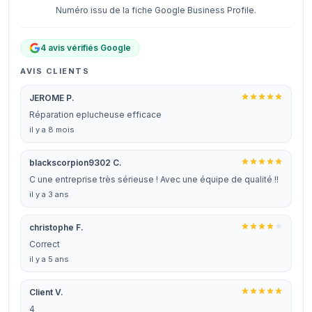
Numéro issu de la fiche Google Business Profile.
4 avis vérifiés Google
AVIS CLIENTS
JEROME P.
Réparation eplucheuse efficace
il y a 8 mois
blackscorpion9302 C.
C une entreprise très sérieuse ! Avec une équipe de qualité !!
il y a 3 ans
christophe F.
Correct
il y a 5 ans
Client V.
4