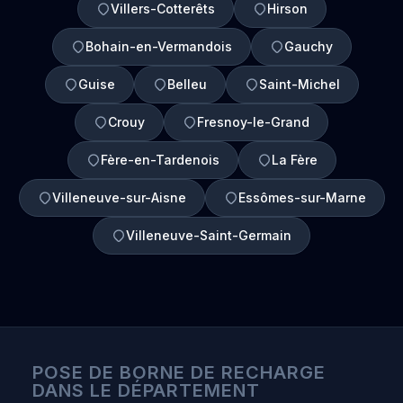
Villers-Cotterêts
Hirson
Bohain-en-Vermandois
Gauchy
Guise
Belleu
Saint-Michel
Crouy
Fresnoy-le-Grand
Fère-en-Tardenois
La Fère
Villeneuve-sur-Aisne
Essômes-sur-Marne
Villeneuve-Saint-Germain
POSE DE BORNE DE RECHARGE
DANS LE DÉPARTEMENT