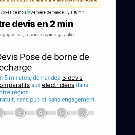
nvoyés ce mois
|
Dernière demande il y a 18 min
re devis en 2 min
ngagement, reponse rapide garantie
Devis Pose de borne de
recharge
n 5 minutes, demandez
3 devis
omparatifs
aux
electriciens
dans
otre région.
ratuit, sans pub et sans engagement.
2
3
4
5
6