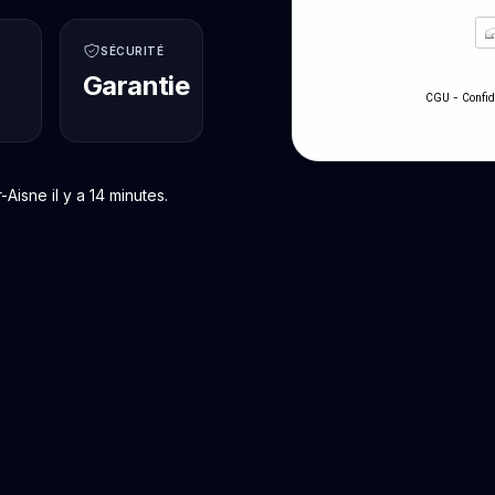
SÉCURITÉ
Garantie
-
CGU
Confid
isne il y a 14 minutes.