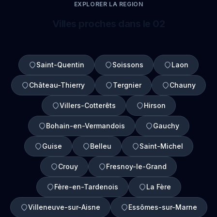
EXPLORER LA REGION
Villes proches dans le 02
Saint-Quentin
Soissons
Laon
Château-Thierry
Tergnier
Chauny
Villers-Cotterêts
Hirson
Bohain-en-Vermandois
Gauchy
Guise
Belleu
Saint-Michel
Crouy
Fresnoy-le-Grand
Fère-en-Tardenois
La Fère
Villeneuve-sur-Aisne
Essômes-sur-Marne