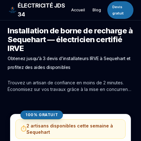
ÉLECTRICITÉ JDS
Devis
Accueil
Blog
34
gratuit
Installation de borne de recharge à
Sequehart — électricien certifié
IRVE
Obtenez jusqu'à 3 devis d'installateurs IRVE à Sequehart et
profitez des aides disponibles
Trouvez un artisan de confiance en moins de 2 minutes.
Économisez sur vos travaux grâce à la mise en concurrence
réelle des experts de Sequehart.
100% GRATUIT
2 artisans disponibles cette semaine à
⏱️
Sequehart