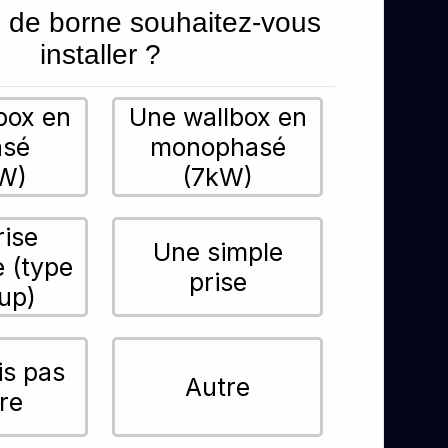
 de borne souhaitez-vous
installer ?
box en
Une wallbox en
asé
monophasé
W)
(7kW)
rise
Une simple
e (type
prise
up)
is pas
Autre
re