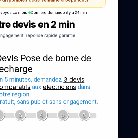
nvoyés ce mois
|
Dernière demande il y a 24 min
re devis en 2 min
ngagement, reponse rapide garantie
Devis Pose de borne de
recharge
n 5 minutes, demandez
3 devis
omparatifs
aux
electriciens
dans
otre région.
ratuit, sans pub et sans engagement.
2
3
4
5
6