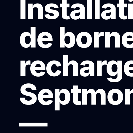
Installat
de born
recharge
Septmo
—