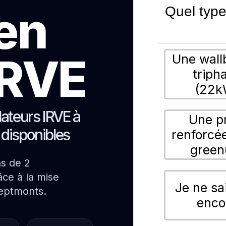
ien
Quel type
 IRVE
Une wall
triph
(22k
lateurs IRVE à
Une p
 disponibles
renforcé
green
ns de 2
ce à la mise
Je ne sa
Septmonts.
enco