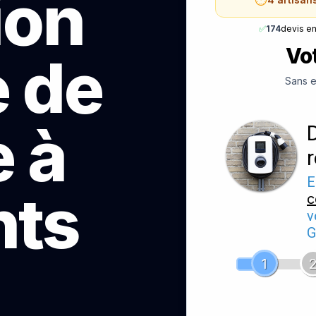
ion
✅
174
devis e
Vot
e de
Sans e
 à
E
nts
c
v
G
1