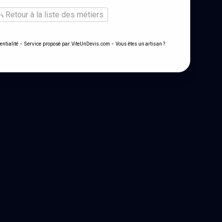
Retour à la liste des métiers
- Service proposé par
-
entialité
ViteUnDevis.com
Vous êtes un artisan ?