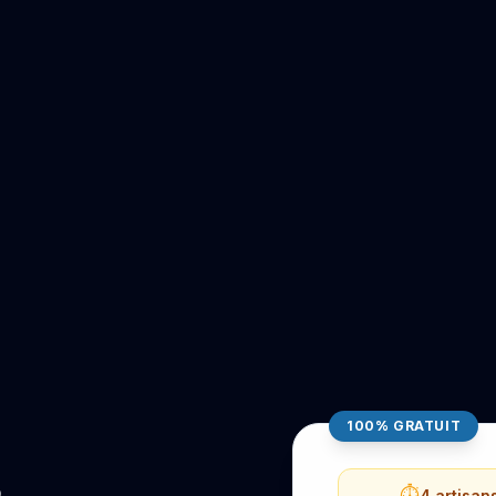
100% GRATUIT
⏱️
4 artisan