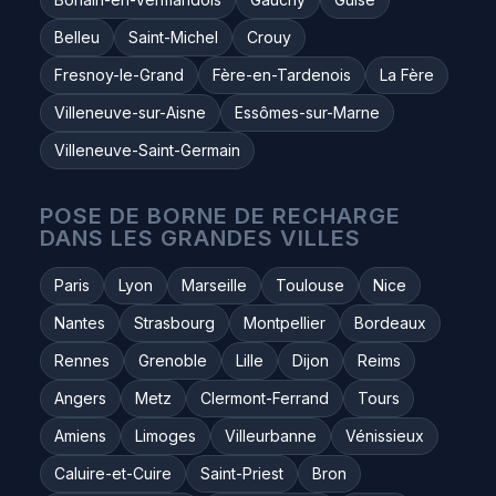
Belleu
Saint-Michel
Crouy
Fresnoy-le-Grand
Fère-en-Tardenois
La Fère
Villeneuve-sur-Aisne
Essômes-sur-Marne
Villeneuve-Saint-Germain
POSE DE BORNE DE RECHARGE
DANS LES GRANDES VILLES
Paris
Lyon
Marseille
Toulouse
Nice
Nantes
Strasbourg
Montpellier
Bordeaux
Rennes
Grenoble
Lille
Dijon
Reims
Angers
Metz
Clermont-Ferrand
Tours
Amiens
Limoges
Villeurbanne
Vénissieux
Caluire-et-Cuire
Saint-Priest
Bron