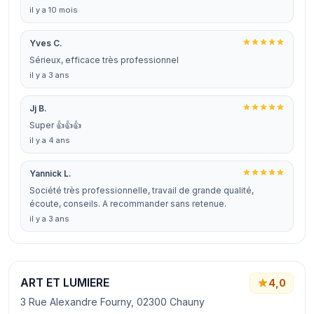
il y a 10 mois
Yves C.
Sérieux, efficace très professionnel
il y a 3 ans
Jj B.
Super 👍👍👍
il y a 4 ans
Yannick L.
Société très professionnelle, travail de grande qualité,
écoute, conseils. A recommander sans retenue.
il y a 3 ans
ART ET LUMIERE
4,0
3 Rue Alexandre Fourny, 02300 Chauny