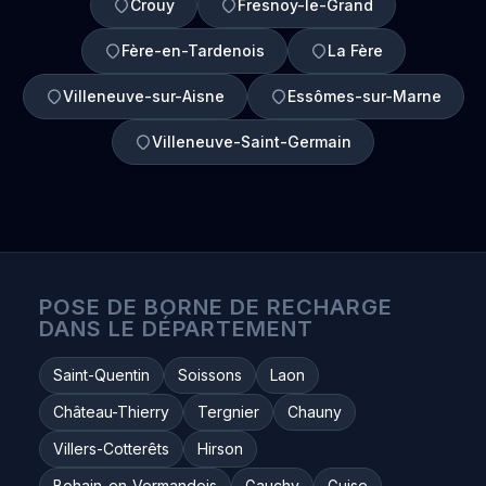
Crouy
Fresnoy-le-Grand
Fère-en-Tardenois
La Fère
Villeneuve-sur-Aisne
Essômes-sur-Marne
Villeneuve-Saint-Germain
POSE DE BORNE DE RECHARGE
DANS LE DÉPARTEMENT
Saint-Quentin
Soissons
Laon
Château-Thierry
Tergnier
Chauny
Villers-Cotterêts
Hirson
Bohain-en-Vermandois
Gauchy
Guise