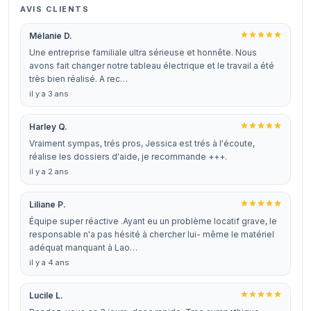
AVIS CLIENTS
Mélanie D.
Une entreprise familiale ultra sérieuse et honnête. Nous
avons fait changer notre tableau électrique et le travail a été
très bien réalisé. A rec…
il y a 3 ans
Harley Q.
Vraiment sympas, trés pros, Jessica est trés à l'écoute,
réalise les dossiers d'aide, je recommande +++.
il y a 2 ans
Liliane P.
Équipe super réactive .Ayant eu un problème locatif grave, le
responsable n'a pas hésité à chercher lui- même le matériel
adéquat manquant à Lao…
il y a 4 ans
Lucile L.