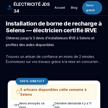
ÉLECTRICITÉ JDS
Devis
Accueil
Blog
34
gratuit
Installation de borne de recharge à
Selens — électricien certifié IRVE
Obtenez jusqu'à 3 devis d'installateurs IRVE à Selens et
profitez des aides disponibles
Trouvez un artisan de confiance en moins de 2 minutes.
Économisez sur vos travaux grâce à la mise en concurrence
réelle des experts de Selens.
100% GRATUIT
5 artisans disponibles cette semaine à
⏱️
Selens
devis envoyés ce
Dernière demande il y a 11
✅
171
|
mois
min