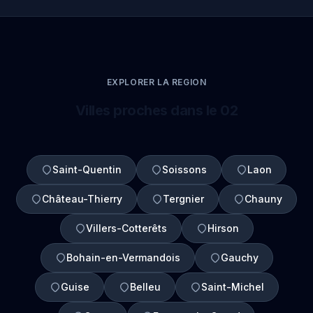
EXPLORER LA REGION
Villes proches dans le 02
Saint-Quentin
Soissons
Laon
Château-Thierry
Tergnier
Chauny
Villers-Cotterêts
Hirson
Bohain-en-Vermandois
Gauchy
Guise
Belleu
Saint-Michel