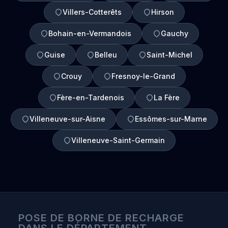
Villers-Cotterêts
Hirson
Bohain-en-Vermandois
Gauchy
Guise
Belleu
Saint-Michel
Crouy
Fresnoy-le-Grand
Fère-en-Tardenois
La Fère
Villeneuve-sur-Aisne
Essômes-sur-Marne
Villeneuve-Saint-Germain
POSE DE BORNE DE RECHARGE