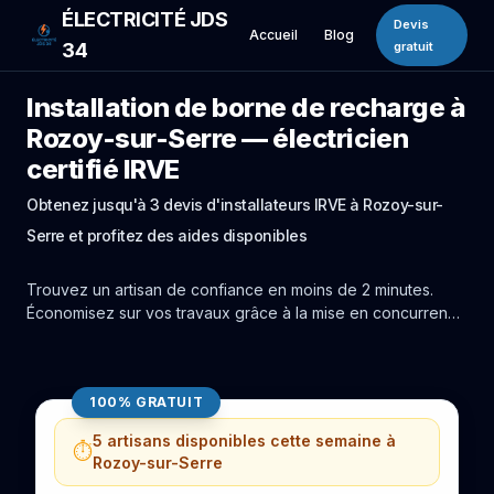
ÉLECTRICITÉ JDS
Devis
Accueil
Blog
34
gratuit
Installation de borne de recharge à
Rozoy-sur-Serre — électricien
certifié IRVE
Obtenez jusqu'à 3 devis d'installateurs IRVE à Rozoy-sur-
Serre et profitez des aides disponibles
Trouvez un artisan de confiance en moins de 2 minutes.
Économisez sur vos travaux grâce à la mise en concurrence
réelle des experts de Rozoy-sur-Serre.
100% GRATUIT
5 artisans disponibles cette semaine à
⏱️
Rozoy-sur-Serre