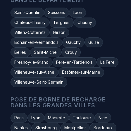
DANS LE DÉPARTEMENT
Saint-Quentin
Soissons
Laon
Château-Thierry
Tergnier
Chauny
Villers-Cotterêts
Hirson
Bohain-en-Vermandois
Gauchy
Guise
Belleu
Saint-Michel
Crouy
Fresnoy-le-Grand
Fère-en-Tardenois
La Fère
Villeneuve-sur-Aisne
Essômes-sur-Marne
Villeneuve-Saint-Germain
POSE DE BORNE DE RECHARGE
DANS LES GRANDES VILLES
Paris
Lyon
Marseille
Toulouse
Nice
Nantes
Strasbourg
Montpellier
Bordeaux