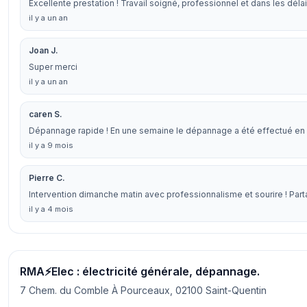
Excellente prestation ! Travail soigné, professionnel et dans les dél
il y a un an
Joan J.
Super merci
il y a un an
caren S.
Dépannage rapide ! En une semaine le dépannage a été effectué en
il y a 9 mois
Pierre C.
Intervention dimanche matin avec professionnalisme et sourire ! Pa
il y a 4 mois
RMA⚡️Elec : électricité générale, dépannage.
7 Chem. du Comble À Pourceaux, 02100 Saint-Quentin