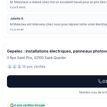
M. Malezieux a réalisé chez moi un excellent travail pour un prix très 
il y a 8 mois
Juliette B.
M.Malezieu est intervenu chez nous pour réparer notre volet électrique
il y a un an
Gepelec : installations électriques, panneaux photov
3 Rpe Saint-Prix, 02100 Saint-Quentin
14 avis vérifiés
03
Numéro issu de la f
4 avis vérifiés Google