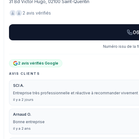
31 Bd Victor Hugo, 02100 Saint-Quentin
2 avis vérifiés
06
Numéro issu de la f
2 avis vérifiés Google
AVIS CLIENTS
SCI A.
Entreprise très professionnelle et réactive à recommander vivement
il y a 2 jours
Arnaud O.
Bonne entreprise
il y a 2 ans