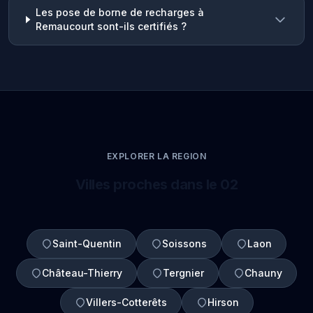
Les pose de borne de recharges à
Remaucourt sont-ils certifiés ?
EXPLORER LA REGION
Villes proches dans le 02
Saint-Quentin
Soissons
Laon
Château-Thierry
Tergnier
Chauny
Villers-Cotterêts
Hirson