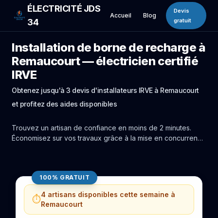
ÉLECTRICITÉ JDS
Devis
Accueil
Blog
34
gratuit
Installation de borne de recharge à
Remaucourt — électricien certifié
IRVE
Obtenez jusqu'à 3 devis d'installateurs IRVE à Remaucourt
et profitez des aides disponibles
Trouvez un artisan de confiance en moins de 2 minutes.
Économisez sur vos travaux grâce à la mise en concurrence
réelle des experts de Remaucourt.
100% GRATUIT
4 artisans disponibles cette semaine à
⏱️
Remaucourt