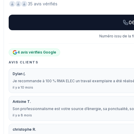
35 avis vérifiés
06
Numéro issu de la f
4 avis vérifiés Google
AVIS CLIENTS
Dylan (.
Je recommande à 100 % RMA ELEC un travail exemplaire a été réalisé à
il y a 10 mois
Antoine T.
Son professionnalisme est votre source d’énergie, sa ponctualité, son 
il y a 8 mois
christophe R.