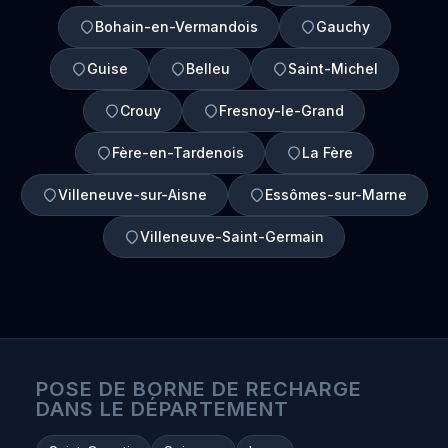
Bohain-en-Vermandois
Gauchy
Guise
Belleu
Saint-Michel
Crouy
Fresnoy-le-Grand
Fère-en-Tardenois
La Fère
Villeneuve-sur-Aisne
Essômes-sur-Marne
Villeneuve-Saint-Germain
POSE DE BORNE DE RECHARGE
DANS LE DÉPARTEMENT