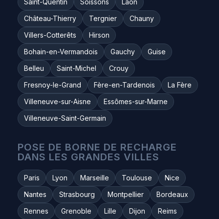
Saint-Quentin
Soissons
Laon
Château-Thierry
Tergnier
Chauny
Villers-Cotterêts
Hirson
Bohain-en-Vermandois
Gauchy
Guise
Belleu
Saint-Michel
Crouy
Fresnoy-le-Grand
Fère-en-Tardenois
La Fère
Villeneuve-sur-Aisne
Essômes-sur-Marne
Villeneuve-Saint-Germain
POSE DE BORNE DE RECHARGE
DANS LES GRANDES VILLES
Paris
Lyon
Marseille
Toulouse
Nice
Nantes
Strasbourg
Montpellier
Bordeaux
Rennes
Grenoble
Lille
Dijon
Reims