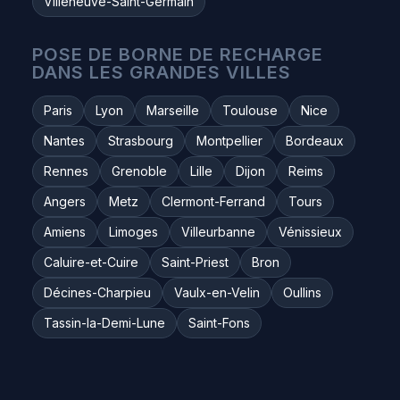
Villeneuve-Saint-Germain
POSE DE BORNE DE RECHARGE
DANS LES GRANDES VILLES
Paris
Lyon
Marseille
Toulouse
Nice
Nantes
Strasbourg
Montpellier
Bordeaux
Rennes
Grenoble
Lille
Dijon
Reims
Angers
Metz
Clermont-Ferrand
Tours
Amiens
Limoges
Villeurbanne
Vénissieux
Caluire-et-Cuire
Saint-Priest
Bron
Décines-Charpieu
Vaulx-en-Velin
Oullins
Tassin-la-Demi-Lune
Saint-Fons