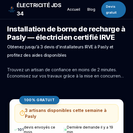
ÉLECTRICITÉ JDS
Devis
Accueil
Blog
34
gratuit
Installation de borne de recharge à
Pasly — électricien certifié IRVE
Obtenez jusqu'à 3 devis d'installateurs IRVE à Pasly et
profitez des aides disponibles
Trouvez un artisan de confiance en moins de 2 minutes.
Économisez sur vos travaux grâce à la mise en concurrence
réelle des experts de Pasly.
100% GRATUIT
3 artisans disponibles cette semaine à
⏱️
Pasly
devis envoyés ce
Dernière demande il y a 19
✅
101
|
mois
min