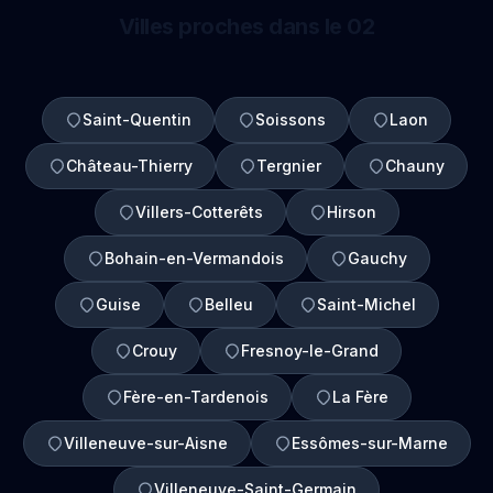
Villes proches dans le 02
Saint-Quentin
Soissons
Laon
Château-Thierry
Tergnier
Chauny
Villers-Cotterêts
Hirson
Bohain-en-Vermandois
Gauchy
Guise
Belleu
Saint-Michel
Crouy
Fresnoy-le-Grand
Fère-en-Tardenois
La Fère
Villeneuve-sur-Aisne
Essômes-sur-Marne
Villeneuve-Saint-Germain