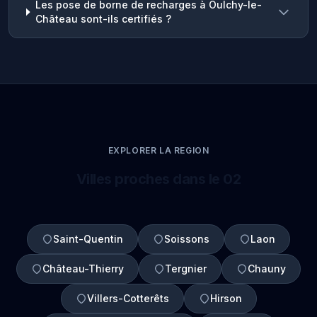
Les pose de borne de recharges à Oulchy-le-
Château sont-ils certifiés ?
EXPLORER LA REGION
Villes proches dans le 02
Saint-Quentin
Soissons
Laon
Château-Thierry
Tergnier
Chauny
Villers-Cotterêts
Hirson