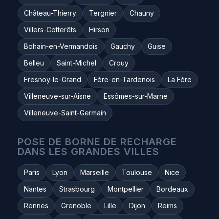
Château-Thierry
Tergnier
Chauny
Villers-Cotterêts
Hirson
Bohain-en-Vermandois
Gauchy
Guise
Belleu
Saint-Michel
Crouy
Fresnoy-le-Grand
Fère-en-Tardenois
La Fère
Villeneuve-sur-Aisne
Essômes-sur-Marne
Villeneuve-Saint-Germain
POSE DE BORNE DE RECHARGE
DANS LES GRANDES VILLES
Paris
Lyon
Marseille
Toulouse
Nice
Nantes
Strasbourg
Montpellier
Bordeaux
Rennes
Grenoble
Lille
Dijon
Reims