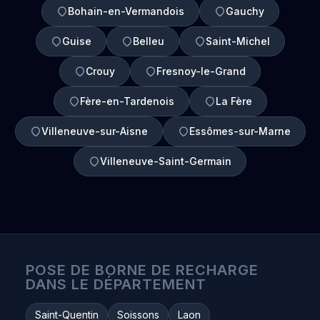
Bohain-en-Vermandois
Gauchy
Guise
Belleu
Saint-Michel
Crouy
Fresnoy-le-Grand
Fère-en-Tardenois
La Fère
Villeneuve-sur-Aisne
Essômes-sur-Marne
Villeneuve-Saint-Germain
POSE DE BORNE DE RECHARGE
DANS LE DÉPARTEMENT
Saint-Quentin
Soissons
Laon