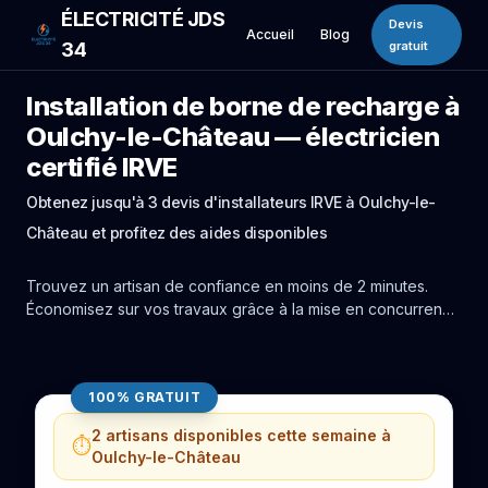
ÉLECTRICITÉ JDS
Devis
Accueil
Blog
34
gratuit
Installation de borne de recharge à
Oulchy-le-Château — électricien
certifié IRVE
Obtenez jusqu'à 3 devis d'installateurs IRVE à Oulchy-le-
Château et profitez des aides disponibles
Trouvez un artisan de confiance en moins de 2 minutes.
Économisez sur vos travaux grâce à la mise en concurrence
réelle des experts de Oulchy-le-Château.
100% GRATUIT
2 artisans disponibles cette semaine à
⏱️
Oulchy-le-Château