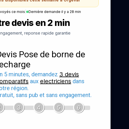
nvoyés ce mois
|
Dernière demande il y a 28 min
re devis en 2 min
ngagement, reponse rapide garantie
Devis Pose de borne de
recharge
n 5 minutes, demandez
3 devis
omparatifs
aux
electriciens
dans
otre région.
ratuit, sans pub et sans engagement.
2
3
4
5
6