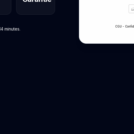
-
CGU
Confid
14 minutes.