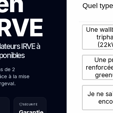
ien
Quel type
 IRVE
Une wall
triph
(22k
lateurs IRVE à
sponibles
Une p
renforcé
ns de 2
green
ce à la mise
rgeval.
Je ne sa
enco
SÉCURITÉ
Garantie