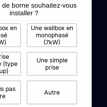
 de borne souhaitez-vous
installer ?
box en
Une wallbox en
asé
monophasé
W)
(7kW)
rise
Une simple
e (type
prise
up)
is pas
Autre
re