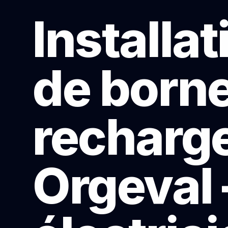
Installat
de born
recharge
Orgeval