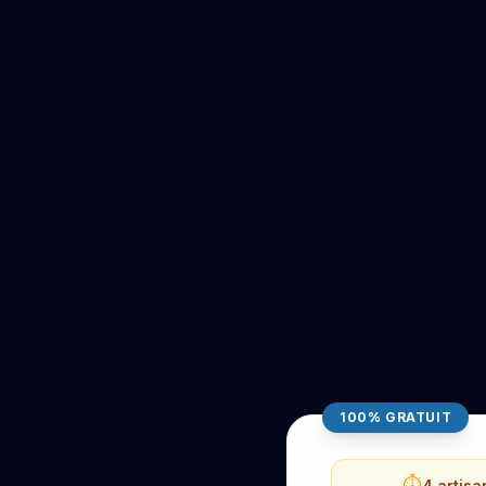
100% GRATUIT
⏱️
4 artisa