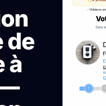
ion
✅
114
devis e
Vot
Sans e
e de
 à
E
c
v
 —
G
1