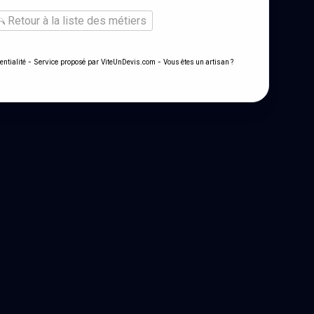
Retour à la liste des métiers
- Service proposé par
-
entialité
ViteUnDevis.com
Vous êtes un artisan ?