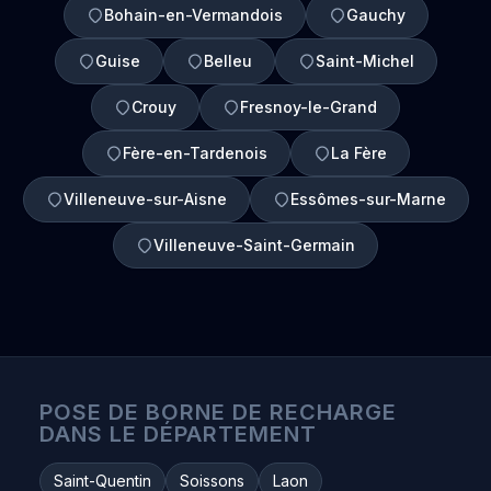
Bohain-en-Vermandois
Gauchy
Guise
Belleu
Saint-Michel
Crouy
Fresnoy-le-Grand
Fère-en-Tardenois
La Fère
Villeneuve-sur-Aisne
Essômes-sur-Marne
Villeneuve-Saint-Germain
POSE DE BORNE DE RECHARGE
DANS LE DÉPARTEMENT
Saint-Quentin
Soissons
Laon