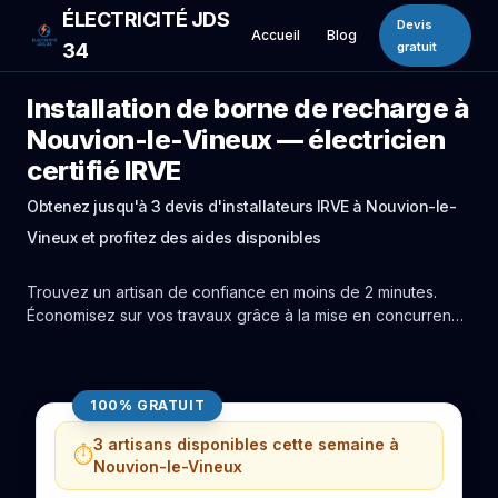
ÉLECTRICITÉ JDS
Devis
Accueil
Blog
34
gratuit
Installation de borne de recharge à
Nouvion-le-Vineux — électricien
certifié IRVE
Obtenez jusqu'à 3 devis d'installateurs IRVE à Nouvion-le-
Vineux et profitez des aides disponibles
Trouvez un artisan de confiance en moins de 2 minutes.
Économisez sur vos travaux grâce à la mise en concurrence
réelle des experts de Nouvion-le-Vineux.
100% GRATUIT
3 artisans disponibles cette semaine à
⏱️
Nouvion-le-Vineux