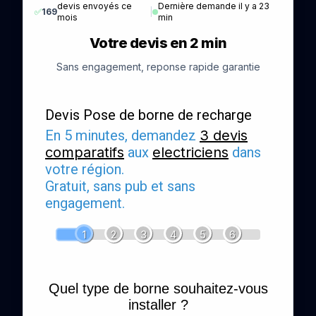
devis envoyés ce
Dernière demande il y a 23
✅
169
|
mois
min
Votre devis en 2 min
Sans engagement, reponse rapide garantie
Devis Pose de borne de recharge
En 5 minutes, demandez
3 devis
comparatifs
aux
electriciens
dans
votre région.
Gratuit, sans pub et sans
engagement.
1
2
3
4
5
6
Quel type de borne souhaitez-vous
installer ?