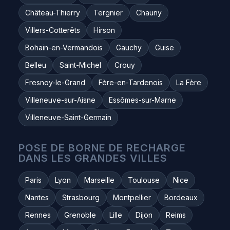
Château-Thierry
Tergnier
Chauny
Villers-Cotterêts
Hirson
Bohain-en-Vermandois
Gauchy
Guise
Belleu
Saint-Michel
Crouy
Fresnoy-le-Grand
Fère-en-Tardenois
La Fère
Villeneuve-sur-Aisne
Essômes-sur-Marne
Villeneuve-Saint-Germain
POSE DE BORNE DE RECHARGE
DANS LES GRANDES VILLES
Paris
Lyon
Marseille
Toulouse
Nice
Nantes
Strasbourg
Montpellier
Bordeaux
Rennes
Grenoble
Lille
Dijon
Reims