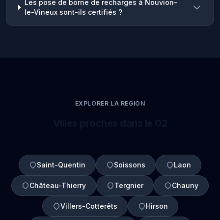
Les pose de borne de recharges à Nouvion-
le-Vineux sont-ils certifiés ?
EXPLORER LA REGION
Villes proches dans le 02
Saint-Quentin
Soissons
Laon
Château-Thierry
Tergnier
Chauny
Villers-Cotterêts
Hirson