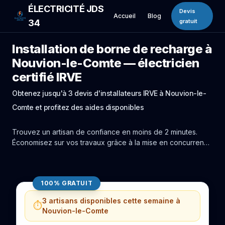
ÉLECTRICITÉ JDS
Devis
Accueil
Blog
34
gratuit
Installation de borne de recharge à
Nouvion-le-Comte — électricien
certifié IRVE
Obtenez jusqu'à 3 devis d'installateurs IRVE à Nouvion-le-
Comte et profitez des aides disponibles
Trouvez un artisan de confiance en moins de 2 minutes.
Économisez sur vos travaux grâce à la mise en concurrence
réelle des experts de Nouvion-le-Comte.
100% GRATUIT
3 artisans disponibles cette semaine à
⏱️
Nouvion-le-Comte