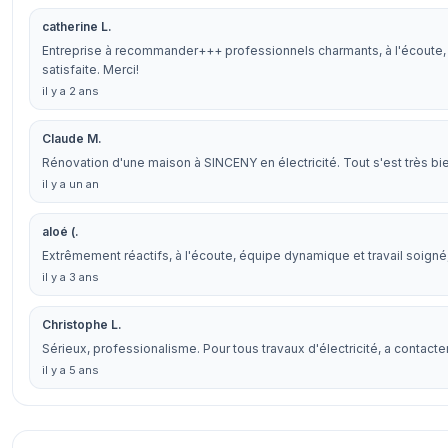
catherine L.
Entreprise à recommander+++ professionnels charmants, à l'écoute, et 
satisfaite. Merci!
il y a 2 ans
Claude M.
Rénovation d'une maison à SINCENY en électricité. Tout s'est très b
il y a un an
aloé (.
Extrêmement réactifs, à l'écoute, équipe dynamique et travail soig
il y a 3 ans
Christophe L.
Sérieux, professionalisme. Pour tous travaux d'électricité, a contacter
il y a 5 ans