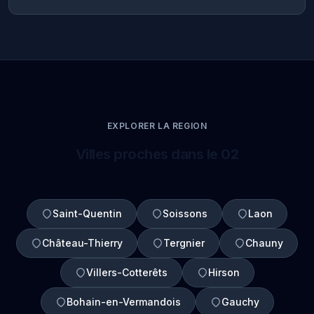
EXPLORER LA REGION
Villes proches dans le 02
Saint-Quentin
Soissons
Laon
Château-Thierry
Tergnier
Chauny
Villers-Cotterêts
Hirson
Bohain-en-Vermandois
Gauchy