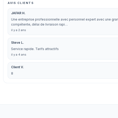
AVIS CLIENTS
JAFAR H.
Une entreprise professionnelle avec personnel expert avec une grand
compétente, délai de livraison rapi…
il y a 2 ans
Steve L.
Service rapide. Tarifs attractifs
il y a 4 ans
Client V.
8