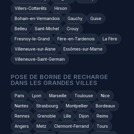
Villers-Cotterêts
Hirson
Bohain-en-Vermandois
Gauchy
Guise
Belleu
Saint-Michel
Crouy
Fresnoy-le-Grand
Fère-en-Tardenois
La Fère
Villeneuve-sur-Aisne
Essômes-sur-Marne
Villeneuve-Saint-Germain
POSE DE BORNE DE RECHARGE
DANS LES GRANDES VILLES
Paris
Lyon
Marseille
Toulouse
Nice
Nantes
Strasbourg
Montpellier
Bordeaux
Rennes
Grenoble
Lille
Dijon
Reims
Angers
Metz
Clermont-Ferrand
Tours