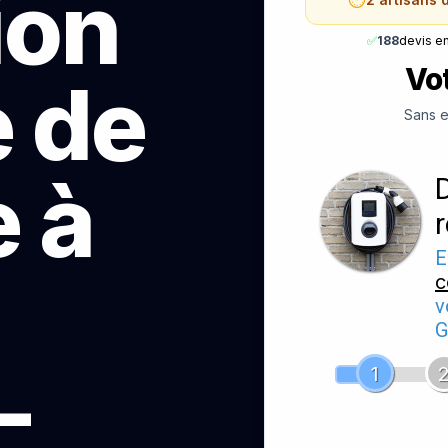
ion
✅
188
devis e
Vot
e de
Sans e
 à
E
c
v
G
—
1