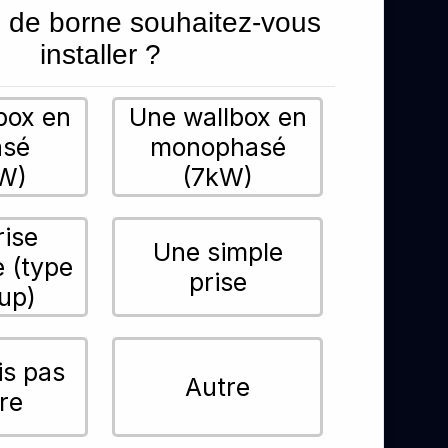
 de borne souhaitez-vous
installer ?
box en
Une wallbox en
asé
monophasé
W)
(7kW)
rise
Une simple
e (type
prise
up)
is pas
Autre
re