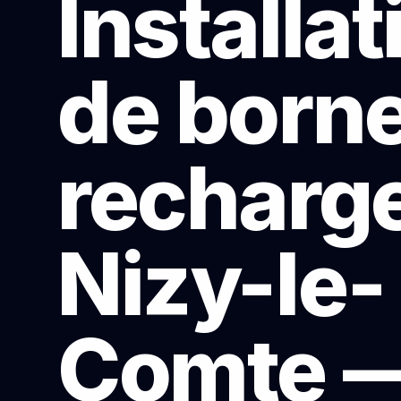
Installat
de born
recharge
Nizy-le-
Comte 