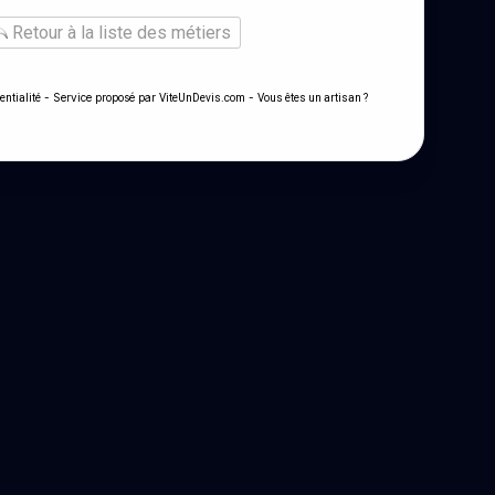
Retour à la liste des métiers
- Service proposé par
-
entialité
ViteUnDevis.com
Vous êtes un artisan ?