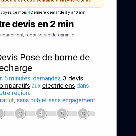
nvoyés ce mois
|
Dernière demande il y a 10 min
re devis en 2 min
ngagement, reponse rapide garantie
Devis Pose de borne de
recharge
n 5 minutes, demandez
3 devis
omparatifs
aux
electriciens
dans
otre région.
ratuit, sans pub et sans engagement.
2
3
4
5
6