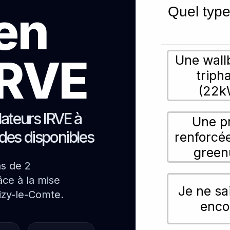
ien
Quel type
 IRVE
Une wall
triph
(22k
lateurs IRVE à
Une p
ides disponibles
renforcé
green
ns de 2
ce à la mise
Je ne sa
izy-le-Comte.
enco