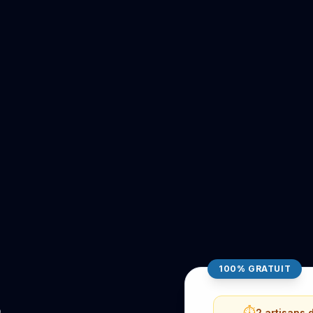
100% GRATUIT
⏱️
2 artisans 