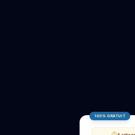
100% GRATUIT
⏱️
4 artisa