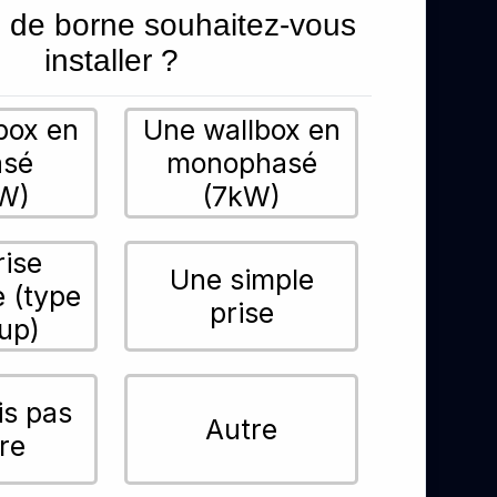
 de borne souhaitez-vous
installer ?
box en
Une wallbox en
asé
monophasé
W)
(7kW)
rise
Une simple
e (type
prise
up)
is pas
Autre
re