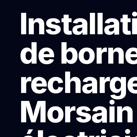
Installat
de born
recharge
Morsain