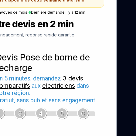
nvoyés ce mois
|
Dernière demande il y a 12 min
re devis en 2 min
ngagement, reponse rapide garantie
Devis Pose de borne de
recharge
n 5 minutes, demandez
3 devis
omparatifs
aux
electriciens
dans
otre région.
ratuit, sans pub et sans engagement.
2
3
4
5
6