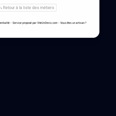
Retour à la liste des métiers
- Service proposé par
-
entialité
ViteUnDevis.com
Vous êtes un artisan ?