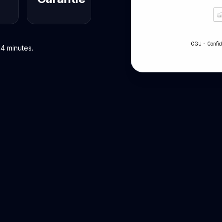
-
CGU
Confid
4 minutes.