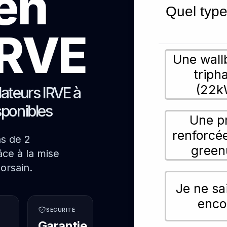
ien
Quel type
 IRVE
Une wall
triph
(22k
lateurs IRVE à
sponibles
Une p
renforcé
ns de 2
green
ce à la mise
orsain.
Je ne sa
enco
SÉCURITÉ
Garantie