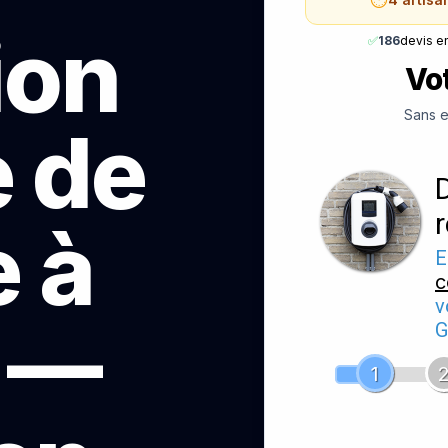
ion
✅
186
devis e
Vot
Sans e
e de
 à
E
c
v
 —
G
1