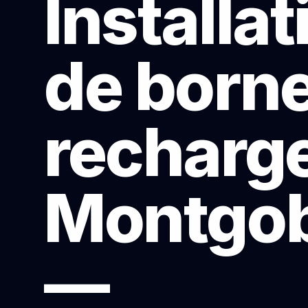
Installat
de born
recharge
Montgob
—