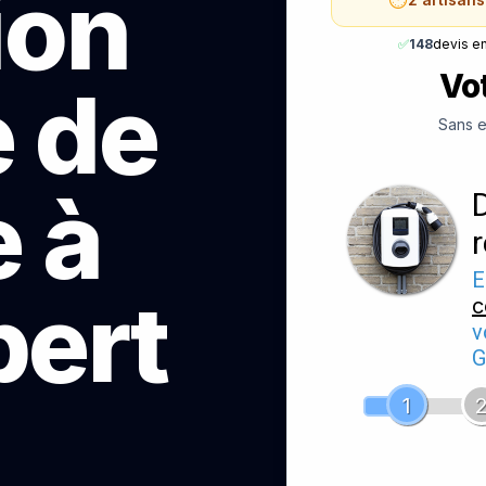
ion
✅
148
devis e
Vot
e de
Sans e
 à
E
ert
c
v
G
1