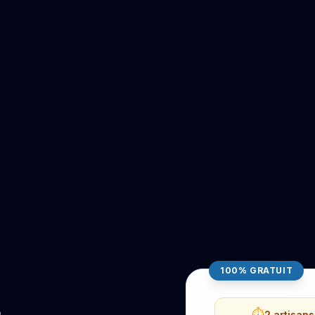
100% GRATUIT
⏱️
2 artisan