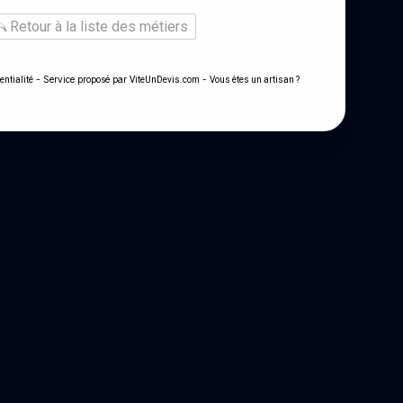
Retour à la liste des métiers
- Service proposé par
-
entialité
ViteUnDevis.com
Vous êtes un artisan ?