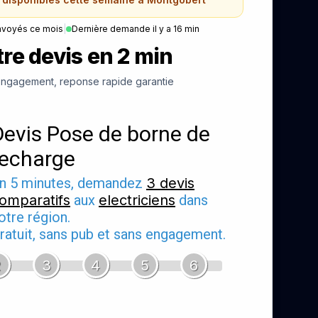
nvoyés ce mois
|
Dernière demande il y a 16 min
re devis en 2 min
ngagement, reponse rapide garantie
Devis Pose de borne de
recharge
n 5 minutes, demandez
3 devis
omparatifs
aux
electriciens
dans
otre région.
ratuit, sans pub et sans engagement.
2
3
4
5
6