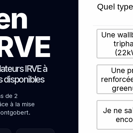
ien
Quel type
 IRVE
Une wall
triph
(22k
lateurs IRVE à
Une p
s disponibles
renforcé
green
ns de 2
ce à la mise
Je ne sa
Montgobert.
enco