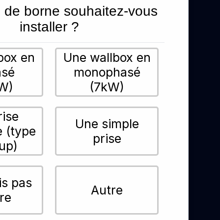
 de borne souhaitez-vous
installer ?
box en
Une wallbox en
asé
monophasé
W)
(7kW)
rise
Une simple
e (type
prise
up)
is pas
Autre
re