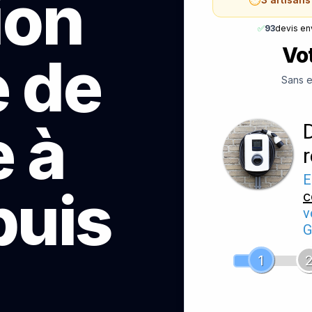
ion
✅
93
devis en
Vot
e de
Sans e
 à
E
uis
c
v
G
1