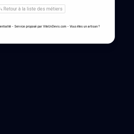
Retour à la liste des métiers
- Service proposé par
-
entialité
ViteUnDevis.com
Vous êtes un artisan ?