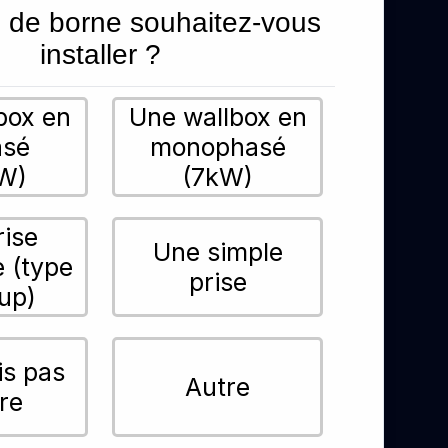
 de borne souhaitez-vous
installer ?
box en
Une wallbox en
asé
monophasé
W)
(7kW)
rise
Une simple
e (type
prise
up)
is pas
Autre
re