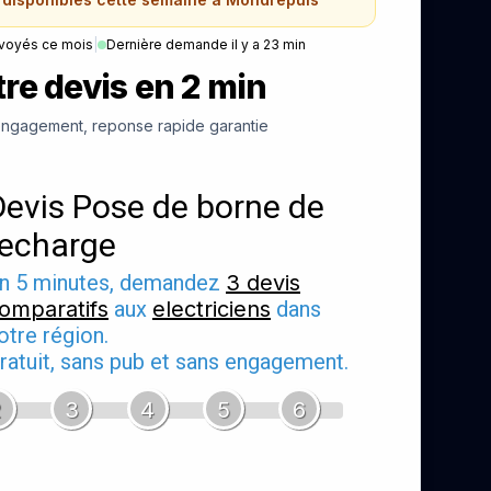
voyés ce mois
|
Dernière demande il y a 23 min
re devis en 2 min
ngagement, reponse rapide garantie
Devis Pose de borne de
recharge
n 5 minutes, demandez
3 devis
omparatifs
aux
electriciens
dans
otre région.
ratuit, sans pub et sans engagement.
2
3
4
5
6