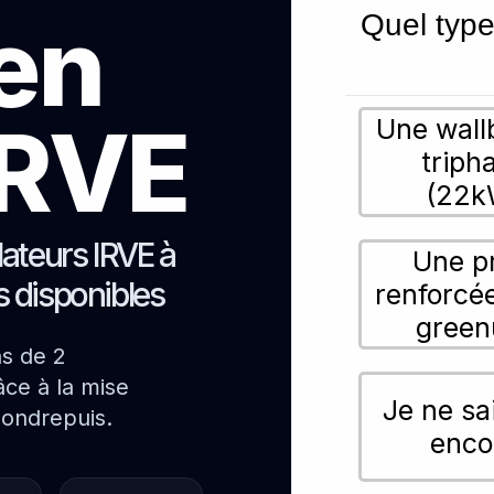
ien
Quel type
 IRVE
Une wall
triph
(22k
lateurs IRVE à
Une p
s disponibles
renforcé
green
ns de 2
ce à la mise
Je ne sa
Mondrepuis.
enco