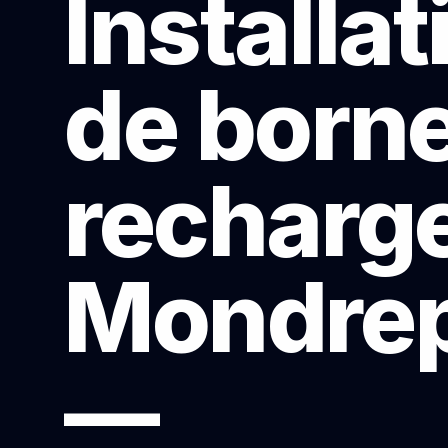
Installat
de born
recharge
Mondrep
—