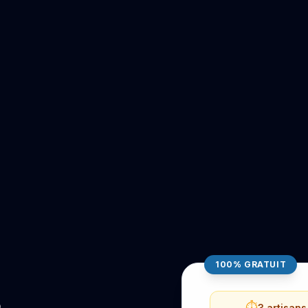
100% GRATUIT
⏱️
3 artisan