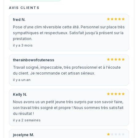
AVIS CLIENTS
fred N.
Pose d'une clim réversible cette été. Personnel sur place très
sympathiques et respectueux. Satisfait jusqu'à présent sur la
prestation.
il y a 3 mois
therainbowofcuteness
Travail soigné, impeccable, très professionnel et à l'écoute
du client. Je recommande cet artisan sérieux.
il y a un an
Kelly N.
Nous avons us un petit jeune très surpris par son savoir faire,
son travail très soigné et propre ! Nous sommes très satisfait
du résultat !
il y a 2 semaines
jocelyne M.