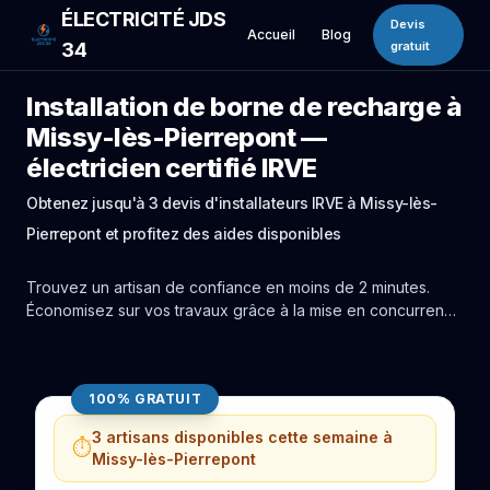
ÉLECTRICITÉ JDS
Devis
Accueil
Blog
34
gratuit
Installation de borne de recharge à
Missy-lès-Pierrepont —
électricien certifié IRVE
Obtenez jusqu'à 3 devis d'installateurs IRVE à Missy-lès-
Pierrepont et profitez des aides disponibles
Trouvez un artisan de confiance en moins de 2 minutes.
Économisez sur vos travaux grâce à la mise en concurrence
réelle des experts de Missy-lès-Pierrepont.
100% GRATUIT
3 artisans disponibles cette semaine à
⏱️
Missy-lès-Pierrepont