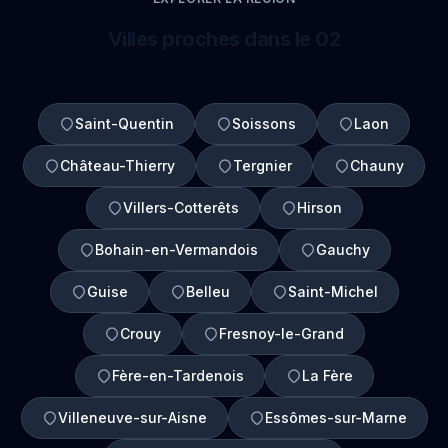
Villes proches dans le 02
Saint-Quentin
Soissons
Laon
Château-Thierry
Tergnier
Chauny
Villers-Cotterêts
Hirson
Bohain-en-Vermandois
Gauchy
Guise
Belleu
Saint-Michel
Crouy
Fresnoy-le-Grand
Fère-en-Tardenois
La Fère
Villeneuve-sur-Aisne
Essômes-sur-Marne