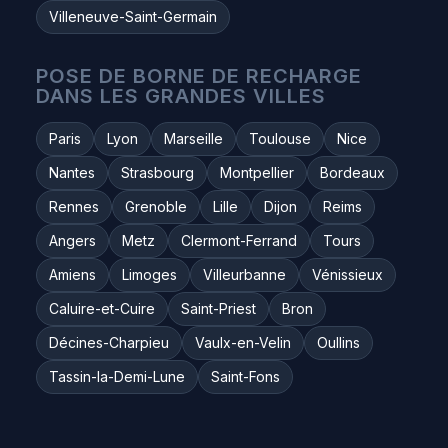
Villeneuve-Saint-Germain
POSE DE BORNE DE RECHARGE
DANS LES GRANDES VILLES
Paris
Lyon
Marseille
Toulouse
Nice
Nantes
Strasbourg
Montpellier
Bordeaux
Rennes
Grenoble
Lille
Dijon
Reims
Angers
Metz
Clermont-Ferrand
Tours
Amiens
Limoges
Villeurbanne
Vénissieux
Caluire-et-Cuire
Saint-Priest
Bron
Décines-Charpieu
Vaulx-en-Velin
Oullins
Tassin-la-Demi-Lune
Saint-Fons