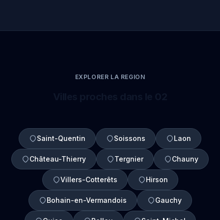
EXPLORER LA REGION
Villes proches dans le 02
Saint-Quentin
Soissons
Laon
Château-Thierry
Tergnier
Chauny
Villers-Cotterêts
Hirson
Bohain-en-Vermandois
Gauchy