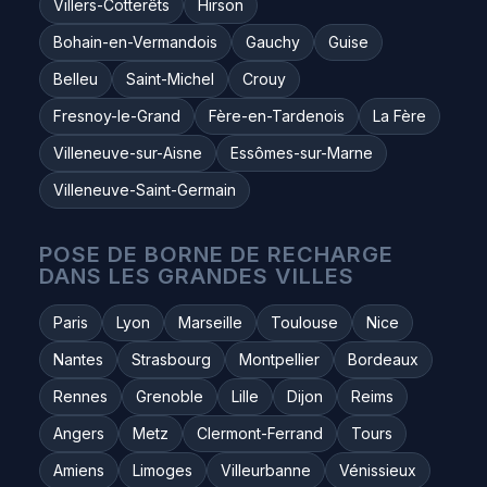
Villers-Cotterêts
Hirson
Bohain-en-Vermandois
Gauchy
Guise
Belleu
Saint-Michel
Crouy
Fresnoy-le-Grand
Fère-en-Tardenois
La Fère
Villeneuve-sur-Aisne
Essômes-sur-Marne
Villeneuve-Saint-Germain
POSE DE BORNE DE RECHARGE
DANS LES GRANDES VILLES
Paris
Lyon
Marseille
Toulouse
Nice
Nantes
Strasbourg
Montpellier
Bordeaux
Rennes
Grenoble
Lille
Dijon
Reims
Angers
Metz
Clermont-Ferrand
Tours
Amiens
Limoges
Villeurbanne
Vénissieux