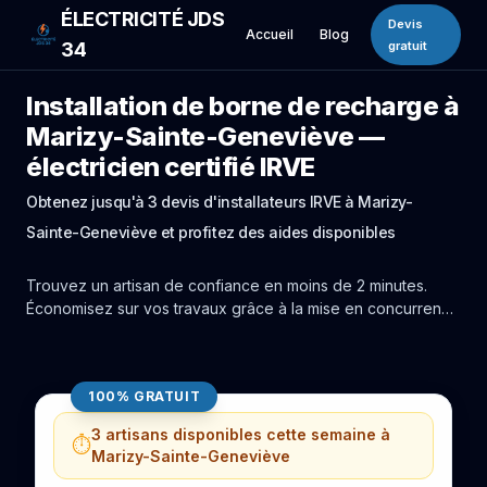
ÉLECTRICITÉ JDS
Devis
Accueil
Blog
34
gratuit
Installation de borne de recharge à
Marizy-Sainte-Geneviève —
électricien certifié IRVE
Obtenez jusqu'à 3 devis d'installateurs IRVE à Marizy-
Sainte-Geneviève et profitez des aides disponibles
Trouvez un artisan de confiance en moins de 2 minutes.
Économisez sur vos travaux grâce à la mise en concurrence
réelle des experts de Marizy-Sainte-Geneviève.
100% GRATUIT
3 artisans disponibles cette semaine à
⏱️
Marizy-Sainte-Geneviève