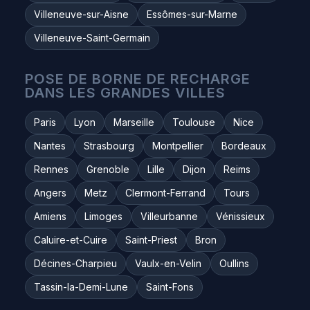
Villeneuve-sur-Aisne
Essômes-sur-Marne
Villeneuve-Saint-Germain
POSE DE BORNE DE RECHARGE
DANS LES GRANDES VILLES
Paris
Lyon
Marseille
Toulouse
Nice
Nantes
Strasbourg
Montpellier
Bordeaux
Rennes
Grenoble
Lille
Dijon
Reims
Angers
Metz
Clermont-Ferrand
Tours
Amiens
Limoges
Villeurbanne
Vénissieux
Caluire-et-Cuire
Saint-Priest
Bron
Décines-Charpieu
Vaulx-en-Velin
Oullins
Tassin-la-Demi-Lune
Saint-Fons