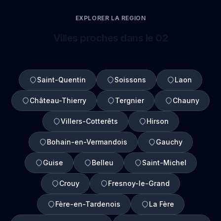
EXPLORER LA REGION
Villes proches dans le 02
Saint-Quentin
Soissons
Laon
Château-Thierry
Tergnier
Chauny
Villers-Cotterêts
Hirson
Bohain-en-Vermandois
Gauchy
Guise
Belleu
Saint-Michel
Crouy
Fresnoy-le-Grand
Fère-en-Tardenois
La Fère