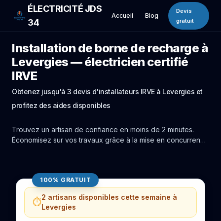
ÉLECTRICITÉ JDS
Devis
Accueil
Blog
34
gratuit
Installation de borne de recharge à
Levergies — électricien certifié
IRVE
Obtenez jusqu'à 3 devis d'installateurs IRVE à Levergies et
profitez des aides disponibles
Trouvez un artisan de confiance en moins de 2 minutes.
Économisez sur vos travaux grâce à la mise en concurrence
réelle des experts de Levergies.
100% GRATUIT
2 artisans disponibles cette semaine à
⏱️
Levergies