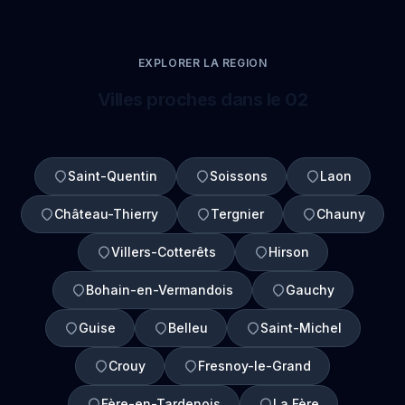
EXPLORER LA REGION
Villes proches dans le 02
Saint-Quentin
Soissons
Laon
Château-Thierry
Tergnier
Chauny
Villers-Cotterêts
Hirson
Bohain-en-Vermandois
Gauchy
Guise
Belleu
Saint-Michel
Crouy
Fresnoy-le-Grand
Fère-en-Tardenois
La Fère