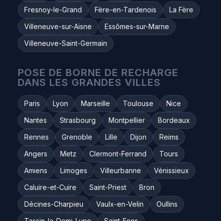
Fresnoy-le-Grand
Fère-en-Tardenois
La Fère
Villeneuve-sur-Aisne
Essômes-sur-Marne
Villeneuve-Saint-Germain
POSE DE BORNE DE RECHARGE
DANS LES GRANDES VILLES
Paris
Lyon
Marseille
Toulouse
Nice
Nantes
Strasbourg
Montpellier
Bordeaux
Rennes
Grenoble
Lille
Dijon
Reims
Angers
Metz
Clermont-Ferrand
Tours
Amiens
Limoges
Villeurbanne
Vénissieux
Caluire-et-Cuire
Saint-Priest
Bron
Décines-Charpieu
Vaulx-en-Velin
Oullins
Tassin-la-Demi-Lune
Saint-Fons