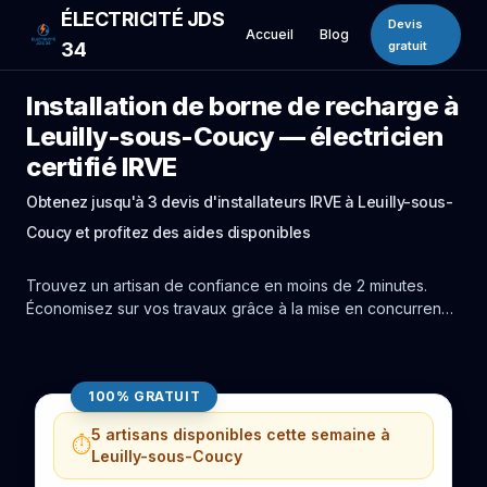
ÉLECTRICITÉ JDS
Devis
Accueil
Blog
34
gratuit
Installation de borne de recharge à
Leuilly-sous-Coucy — électricien
certifié IRVE
Obtenez jusqu'à 3 devis d'installateurs IRVE à Leuilly-sous-
Coucy et profitez des aides disponibles
Trouvez un artisan de confiance en moins de 2 minutes.
Économisez sur vos travaux grâce à la mise en concurrence
réelle des experts de Leuilly-sous-Coucy.
100% GRATUIT
5 artisans disponibles cette semaine à
⏱️
Leuilly-sous-Coucy