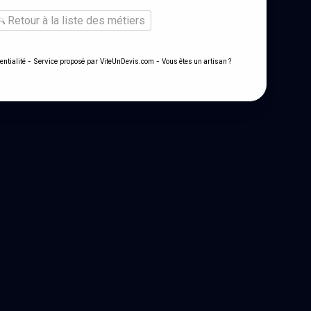
Retour à la liste des métiers
- Service proposé par
-
entialité
ViteUnDevis.com
Vous êtes un artisan ?