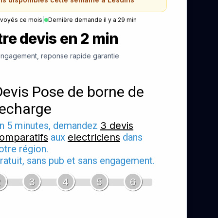
nvoyés ce mois
|
Dernière demande il y a 29 min
re devis en 2 min
ngagement, reponse rapide garantie
Devis Pose de borne de
recharge
n 5 minutes, demandez
3 devis
omparatifs
aux
electriciens
dans
otre région.
ratuit, sans pub et sans engagement.
2
3
4
5
6