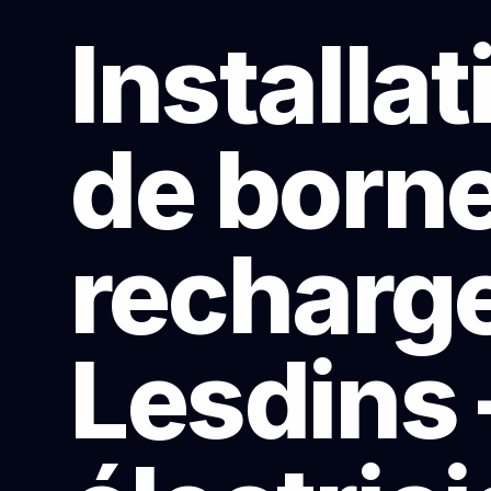
Installat
de born
recharge
Lesdins