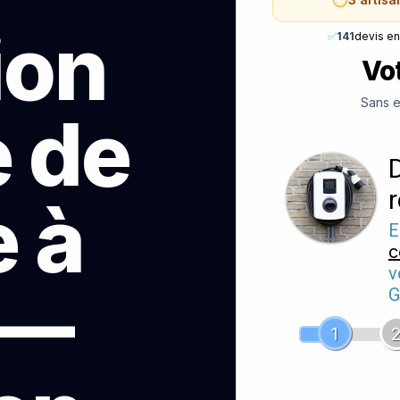
ion
✅
141
devis e
Vot
Sans e
e de
 à
E
c
v
 —
G
1