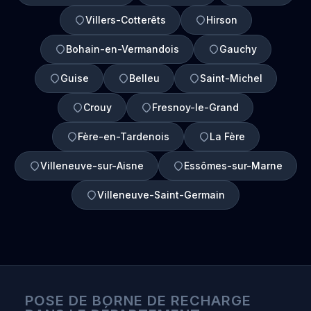
Villers-Cotterêts
Hirson
Bohain-en-Vermandois
Gauchy
Guise
Belleu
Saint-Michel
Crouy
Fresnoy-le-Grand
Fère-en-Tardenois
La Fère
Villeneuve-sur-Aisne
Essômes-sur-Marne
Villeneuve-Saint-Germain
POSE DE BORNE DE RECHARGE