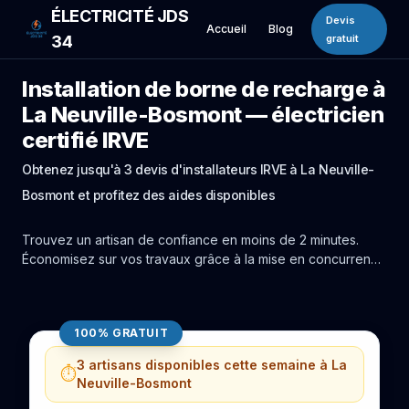
ÉLECTRICITÉ JDS
Devis
Accueil
Blog
34
gratuit
Installation de borne de recharge à
La Neuville-Bosmont — électricien
certifié IRVE
Obtenez jusqu'à 3 devis d'installateurs IRVE à La Neuville-
Bosmont et profitez des aides disponibles
Trouvez un artisan de confiance en moins de 2 minutes.
Économisez sur vos travaux grâce à la mise en concurrence
réelle des experts de La Neuville-Bosmont.
100% GRATUIT
3 artisans disponibles cette semaine à La
⏱️
Neuville-Bosmont