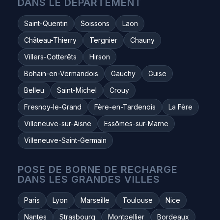
DANS LE DÉPARTEMENT
Saint-Quentin
Soissons
Laon
Château-Thierry
Tergnier
Chauny
Villers-Cotterêts
Hirson
Bohain-en-Vermandois
Gauchy
Guise
Belleu
Saint-Michel
Crouy
Fresnoy-le-Grand
Fère-en-Tardenois
La Fère
Villeneuve-sur-Aisne
Essômes-sur-Marne
Villeneuve-Saint-Germain
POSE DE BORNE DE RECHARGE
DANS LES GRANDES VILLES
Paris
Lyon
Marseille
Toulouse
Nice
Nantes
Strasbourg
Montpellier
Bordeaux