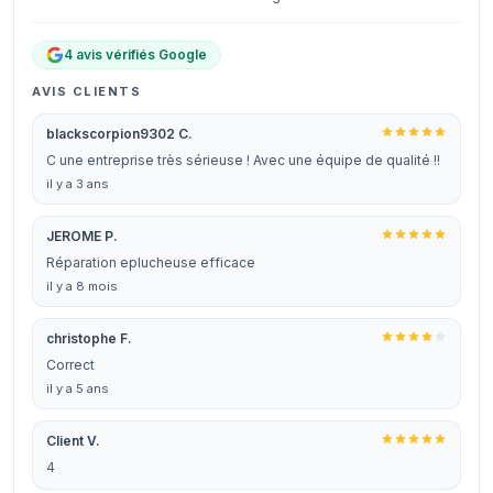
4 avis vérifiés Google
AVIS CLIENTS
blackscorpion9302 C.
C une entreprise très sérieuse ! Avec une équipe de qualité !!
il y a 3 ans
JEROME P.
Réparation eplucheuse efficace
il y a 8 mois
christophe F.
Correct
il y a 5 ans
Client V.
4