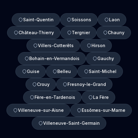
Saint-Quentin
Soissons
Laon
Château-Thierry
Tergnier
Chauny
Villers-Cotterêts
Hirson
Bohain-en-Vermandois
Gauchy
Guise
Belleu
Saint-Michel
Crouy
Fresnoy-le-Grand
Fère-en-Tardenois
La Fère
Villeneuve-sur-Aisne
Essômes-sur-Marne
Villeneuve-Saint-Germain