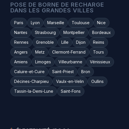
POSE DE BORNE DE RECHARGE
DANS LES GRANDES VILLES
Paris
Lyon
Marseille
Toulouse
Nice
Nantes
Strasbourg
Montpellier
Bordeaux
Rennes
Grenoble
Lille
Dijon
Reims
Angers
Metz
Clermont-Ferrand
Tours
Amiens
Limoges
Villeurbanne
Vénissieux
Caluire-et-Cuire
Saint-Priest
Bron
Décines-Charpieu
Vaulx-en-Velin
Oullins
Tassin-la-Demi-Lune
Saint-Fons