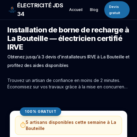
ÉLECTRICITÉ JDS
Devis
Accueil
Blog
34
gratuit
Installation de borne de recharge à
La Bouteille — électricien certifié
IRVE
Obtenez jusqu'à 3 devis d'installateurs IRVE à La Bouteille et
profitez des aides disponibles
Trouvez un artisan de confiance en moins de 2 minutes.
Économisez sur vos travaux grâce à la mise en concurrence
réelle des experts de La Bouteille.
100% GRATUIT
5 artisans disponibles cette semaine à La
⏱️
Bouteille