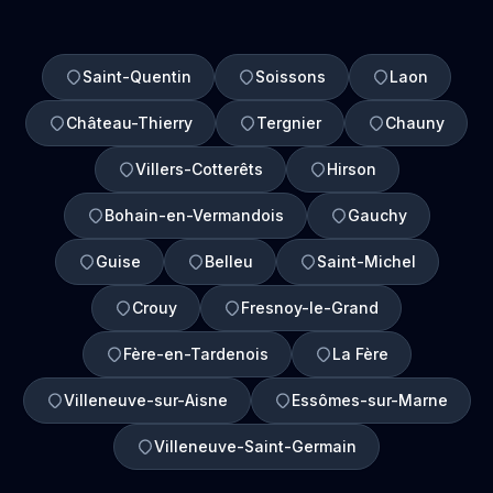
Saint-Quentin
Soissons
Laon
Château-Thierry
Tergnier
Chauny
Villers-Cotterêts
Hirson
Bohain-en-Vermandois
Gauchy
Guise
Belleu
Saint-Michel
Crouy
Fresnoy-le-Grand
Fère-en-Tardenois
La Fère
Villeneuve-sur-Aisne
Essômes-sur-Marne
Villeneuve-Saint-Germain