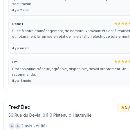
sont travail.…
il y a 2 ans
Rene F.
Suite à notre emménagement, de nombreux travaux étaient à réalise
et notamment la remise en état de l'installation électrique totalement
…
il y a un an
Emi
Professionnel sérieux, agréable, disponible, travail proprement. Je
recommande.
il y a 4 mois
Fred'Élec
5,
56 Rue du Devia, 01110 Plateau d'Hauteville
2 avis vérifiés