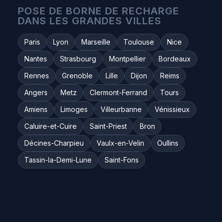
POSE DE BORNE DE RECHARGE
DANS LES GRANDES VILLES
Paris
Lyon
Marseille
Toulouse
Nice
Nantes
Strasbourg
Montpellier
Bordeaux
Rennes
Grenoble
Lille
Dijon
Reims
Angers
Metz
Clermont-Ferrand
Tours
Amiens
Limoges
Villeurbanne
Vénissieux
Caluire-et-Cuire
Saint-Priest
Bron
Décines-Charpieu
Vaulx-en-Velin
Oullins
Tassin-la-Demi-Lune
Saint-Fons