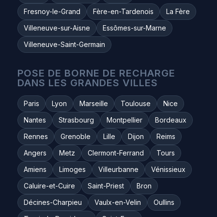
Fresnoy-le-Grand
Fère-en-Tardenois
La Fère
Villeneuve-sur-Aisne
Essômes-sur-Marne
Villeneuve-Saint-Germain
POSE DE BORNE DE RECHARGE
DANS LES GRANDES VILLES
Paris
Lyon
Marseille
Toulouse
Nice
Nantes
Strasbourg
Montpellier
Bordeaux
Rennes
Grenoble
Lille
Dijon
Reims
Angers
Metz
Clermont-Ferrand
Tours
Amiens
Limoges
Villeurbanne
Vénissieux
Caluire-et-Cuire
Saint-Priest
Bron
Décines-Charpieu
Vaulx-en-Velin
Oullins