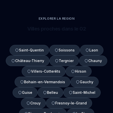
EXPLORER LA REGION
Villes proches dans le 02
Saint-Quentin
Soissons
Laon
Château-Thierry
Tergnier
Chauny
Villers-Cotterêts
Hirson
Bohain-en-Vermandois
Gauchy
Guise
Belleu
Saint-Michel
Crouy
Fresnoy-le-Grand