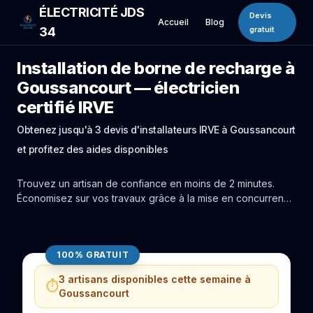
ÉLECTRICITÉ JDS
Devis
Accueil
Blog
34
gratuit
Installation de borne de recharge à
Goussancourt — électricien
certifié IRVE
Obtenez jusqu'à 3 devis d'installateurs IRVE à Goussancourt
et profitez des aides disponibles
Trouvez un artisan de confiance en moins de 2 minutes.
Économisez sur vos travaux grâce à la mise en concurrence
réelle des experts de Goussancourt.
100% GRATUIT
3 artisans disponibles cette semaine à
⏱️
Goussancourt