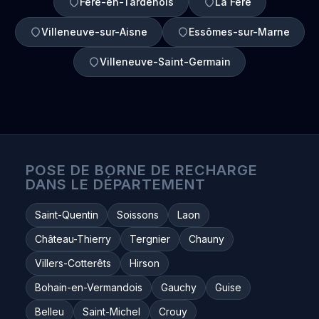
Fère-en-Tardenois
La Fère
Villeneuve-sur-Aisne
Essômes-sur-Marne
Villeneuve-Saint-Germain
POSE DE BORNE DE RECHARGE
DANS LE DÉPARTEMENT
Saint-Quentin
Soissons
Laon
Château-Thierry
Tergnier
Chauny
Villers-Cotterêts
Hirson
Bohain-en-Vermandois
Gauchy
Guise
Belleu
Saint-Michel
Crouy