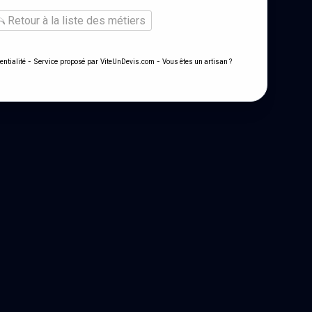
Retour à la liste des métiers
- Service proposé par
-
entialité
ViteUnDevis.com
Vous êtes un artisan ?