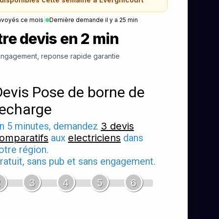
nvoyés ce mois
|
Dernière demande il y a 25 min
re devis en 2 min
ngagement, reponse rapide garantie
Devis Pose de borne de
recharge
n 5 minutes, demandez
3 devis
omparatifs
aux
electriciens
dans
otre région.
ratuit, sans pub et sans engagement.
2
3
4
5
6