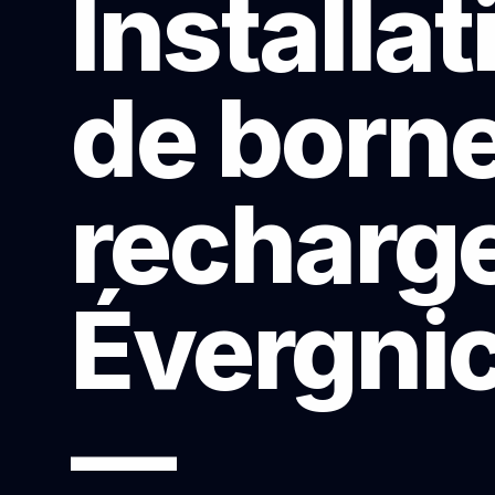
Installat
de born
recharge
Évergni
—