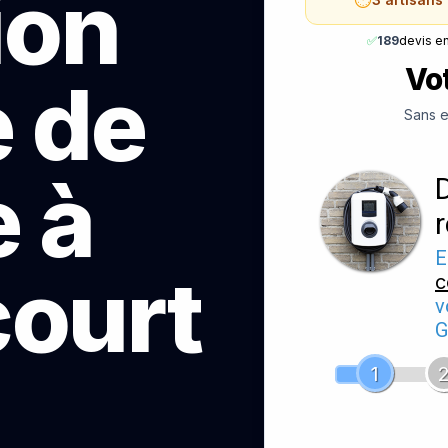
ion
✅
189
devis e
Vot
e de
Sans e
 à
E
court
c
v
G
1