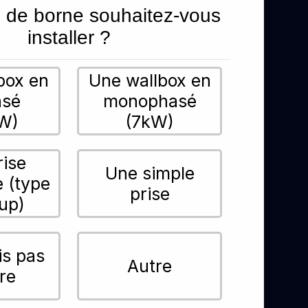
 de borne souhaitez-vous
installer ?
box en
Une wallbox en
asé
monophasé
W)
(7kW)
rise
Une simple
e (type
prise
up)
is pas
Autre
re