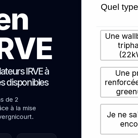
ien
Quel type
 IRVE
Une wall
triph
(22k
lateurs IRVE à
Une p
es disponibles
renforcé
green
ns de 2
ce à la mise
Je ne sa
vergnicourt.
enco