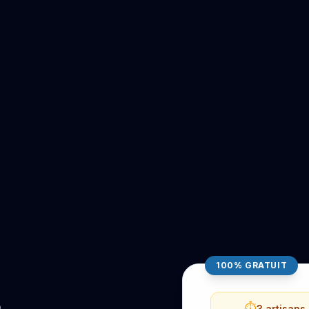
100% GRATUIT
⏱️
3 artisans