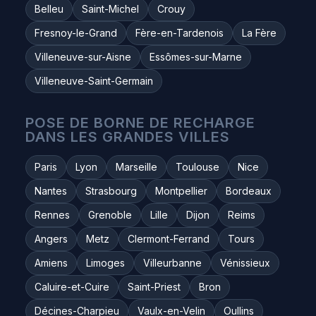
Belleu
Saint-Michel
Crouy
Fresnoy-le-Grand
Fère-en-Tardenois
La Fère
Villeneuve-sur-Aisne
Essômes-sur-Marne
Villeneuve-Saint-Germain
POSE DE BORNE DE RECHARGE
DANS LES GRANDES VILLES
Paris
Lyon
Marseille
Toulouse
Nice
Nantes
Strasbourg
Montpellier
Bordeaux
Rennes
Grenoble
Lille
Dijon
Reims
Angers
Metz
Clermont-Ferrand
Tours
Amiens
Limoges
Villeurbanne
Vénissieux
Caluire-et-Cuire
Saint-Priest
Bron
Décines-Charpieu
Vaulx-en-Velin
Oullins