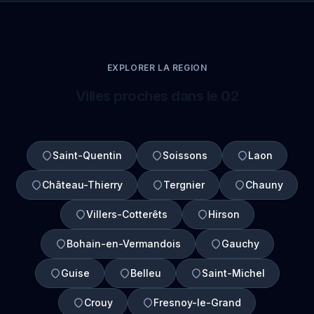
EXPLORER LA REGION
Villes proches dans le 02
Saint-Quentin
Soissons
Laon
Château-Thierry
Tergnier
Chauny
Villers-Cotterêts
Hirson
Bohain-en-Vermandois
Gauchy
Guise
Belleu
Saint-Michel
Crouy
Fresnoy-le-Grand