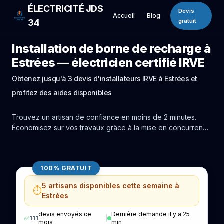
ÉLECTRICITÉ JDS
Devis
Accueil
Blog
34
gratuit
Installation de borne de recharge à
Estrées — électricien certifié IRVE
Obtenez jusqu'à 3 devis d'installateurs IRVE à Estrées et
profitez des aides disponibles
Trouvez un artisan de confiance en moins de 2 minutes.
Économisez sur vos travaux grâce à la mise en concurrence
réelle des experts de Estrées.
100% GRATUIT
5 artisans disponibles cette semaine à
⏱️
Estrées
devis envoyés ce
Dernière demande il y a 25
✅
111
|
mois
min