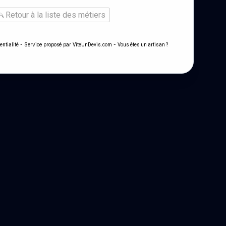
Retour à la liste des métiers
- Service proposé par
-
entialité
ViteUnDevis.com
Vous êtes un artisan ?