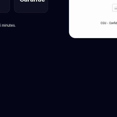
-
CGU
Confid
 minutes.