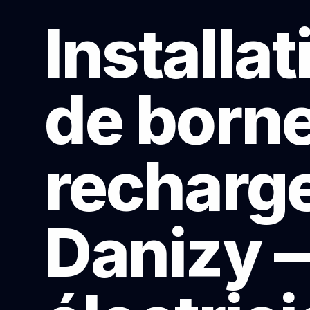
Installat
de born
recharge
Danizy 