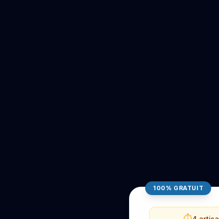
100% GRATUIT
⏱️
4 artis