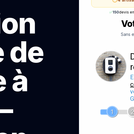
ion
✅
150
devis e
Vot
Sans e
e de
 à
E
c
v
—
G
1