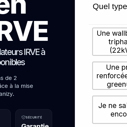
ien
Quel type
 IRVE
Une wall
triph
(22k
lateurs IRVE à
ponibles
Une p
renforcé
ns de 2
green
ce à la mise
anizy.
Je ne sa
enco
SÉCURITÉ
Garantie