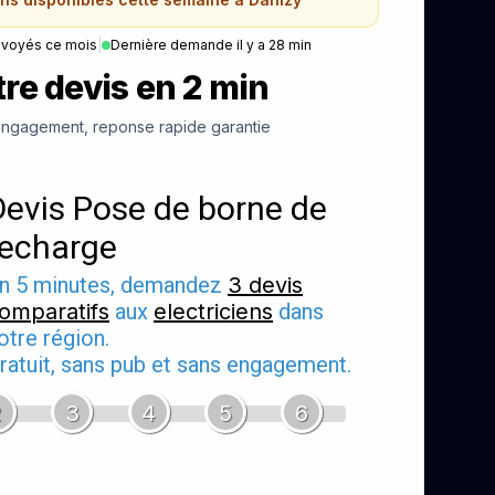
nvoyés ce mois
|
Dernière demande il y a 28 min
re devis en 2 min
ngagement, reponse rapide garantie
Devis Pose de borne de
recharge
n 5 minutes, demandez
3 devis
omparatifs
aux
electriciens
dans
otre région.
ratuit, sans pub et sans engagement.
2
3
4
5
6