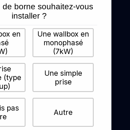
 de borne souhaitez-vous
installer ?
box en
Une wallbox en
asé
monophasé
W)
(7kW)
rise
Une simple
e (type
prise
up)
is pas
Autre
re