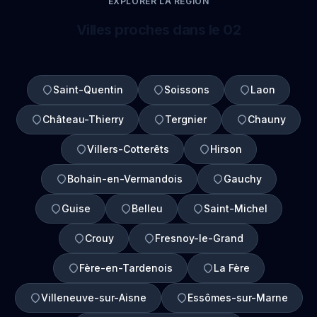
EXPLORER LA REGION
Villes proches dans le 02
Saint-Quentin
Soissons
Laon
Château-Thierry
Tergnier
Chauny
Villers-Cotterêts
Hirson
Bohain-en-Vermandois
Gauchy
Guise
Belleu
Saint-Michel
Crouy
Fresnoy-le-Grand
Fère-en-Tardenois
La Fère
Villeneuve-sur-Aisne
Essômes-sur-Marne