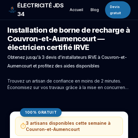
ÉLECTRICITÉ JDS
Devis
Accueil
Blog
34
gratuit
Installation de borne de recharge à
Couvron-et-Aumencourt —
électricien certifié IRVE
Obtenez jusqu'à 3 devis d'installateurs IRVE à Couvron-et-
Aumencourt et profitez des aides disponibles
Trouvez un artisan de confiance en moins de 2 minutes.
Économisez sur vos travaux grâce à la mise en concurrence
réelle des experts de Couvron-et-Aumencourt.
100% GRATUIT
3 artisans disponibles cette semaine à
⏱️
Couvron-et-Aumencourt