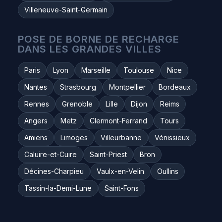
Villeneuve-Saint-Germain
POSE DE BORNE DE RECHARGE
DANS LES GRANDES VILLES
Paris
Lyon
Marseille
Toulouse
Nice
Nantes
Strasbourg
Montpellier
Bordeaux
Rennes
Grenoble
Lille
Dijon
Reims
Angers
Metz
Clermont-Ferrand
Tours
Amiens
Limoges
Villeurbanne
Vénissieux
Caluire-et-Cuire
Saint-Priest
Bron
Décines-Charpieu
Vaulx-en-Velin
Oullins
Tassin-la-Demi-Lune
Saint-Fons