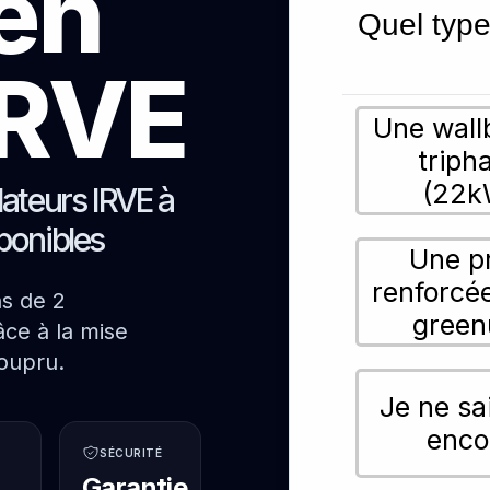
ien
Quel type
 IRVE
Une wall
triph
(22k
lateurs IRVE à
ponibles
Une p
renforcé
ns de 2
green
ce à la mise
oupru.
Je ne sa
enco
SÉCURITÉ
Garantie