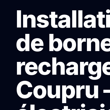
Installat
de born
recharge
Coupru