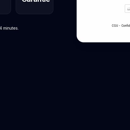
-
CGU
Confid
4 minutes.