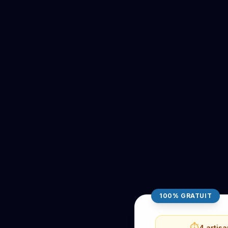
100% GRATUIT
⏱️
4 artis