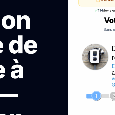
ion
✅
114
devis e
Vot
Sans e
e de
 à
E
c
v
 —
G
1