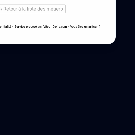
Retour à la liste des métiers
- Service proposé par
-
entialité
ViteUnDevis.com
Vous êtes un artisan ?