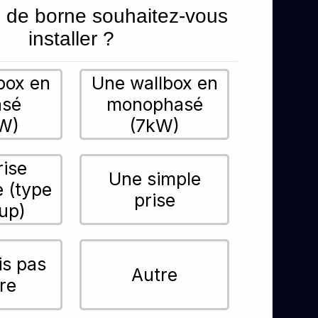
 de borne souhaitez-vous
installer ?
box en
Une wallbox en
asé
monophasé
W)
(7kW)
rise
Une simple
e (type
prise
up)
is pas
Autre
re