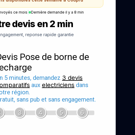
nvoyés ce mois
|
Dernière demande il y a 8 min
re devis en 2 min
ngagement, reponse rapide garantie
Devis Pose de borne de
recharge
n 5 minutes, demandez
3 devis
omparatifs
aux
electriciens
dans
otre région.
ratuit, sans pub et sans engagement.
2
3
4
5
6