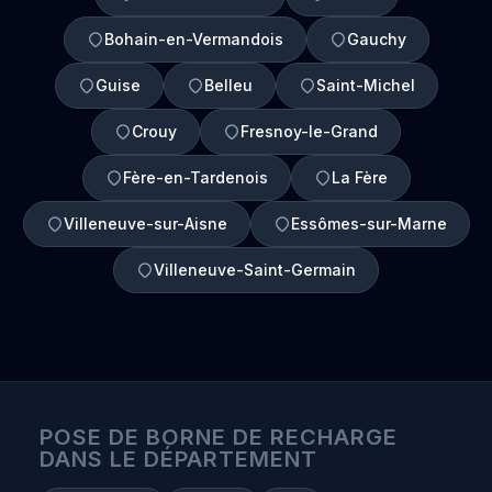
Bohain-en-Vermandois
Gauchy
Guise
Belleu
Saint-Michel
Crouy
Fresnoy-le-Grand
Fère-en-Tardenois
La Fère
Villeneuve-sur-Aisne
Essômes-sur-Marne
Villeneuve-Saint-Germain
POSE DE BORNE DE RECHARGE
DANS LE DÉPARTEMENT