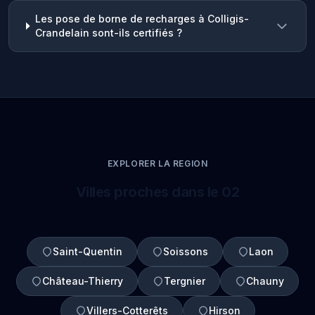
Les pose de borne de recharges à Colligis-
Crandelain sont-ils certifiés ?
EXPLORER LA REGION
Villes proches dans le 02
Saint-Quentin
Soissons
Laon
Château-Thierry
Tergnier
Chauny
Villers-Cotterêts
Hirson