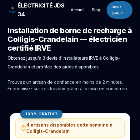
ÉLECTRICITÉ JDS
Devis
Accueil
Blog
34
gratuit
Installation de borne de recharge à
Colligis-Crandelain — électricien
certifié IRVE
Obtenez jusqu'à 3 devis d'installateurs IRVE à Colligis-
Crandelain et profitez des aides disponibles
Trouvez un artisan de confiance en moins de 2 minutes.
Économisez sur vos travaux grâce à la mise en concurrence
réelle des experts de Colligis-Crandelain.
100% GRATUIT
4 artisans disponibles cette semaine à
⏱️
Colligis-Crandelain