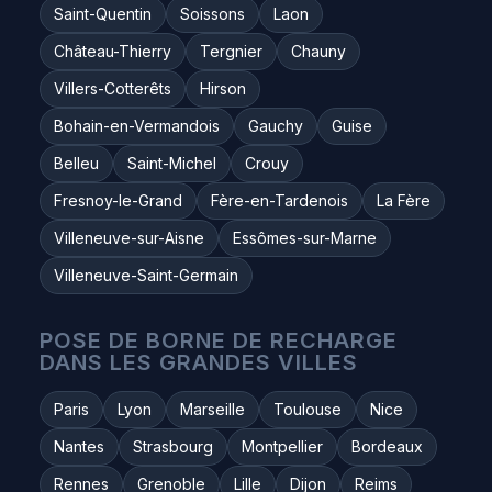
Saint-Quentin
Soissons
Laon
Château-Thierry
Tergnier
Chauny
Villers-Cotterêts
Hirson
Bohain-en-Vermandois
Gauchy
Guise
Belleu
Saint-Michel
Crouy
Fresnoy-le-Grand
Fère-en-Tardenois
La Fère
Villeneuve-sur-Aisne
Essômes-sur-Marne
Villeneuve-Saint-Germain
POSE DE BORNE DE RECHARGE
DANS LES GRANDES VILLES
Paris
Lyon
Marseille
Toulouse
Nice
Nantes
Strasbourg
Montpellier
Bordeaux
Rennes
Grenoble
Lille
Dijon
Reims