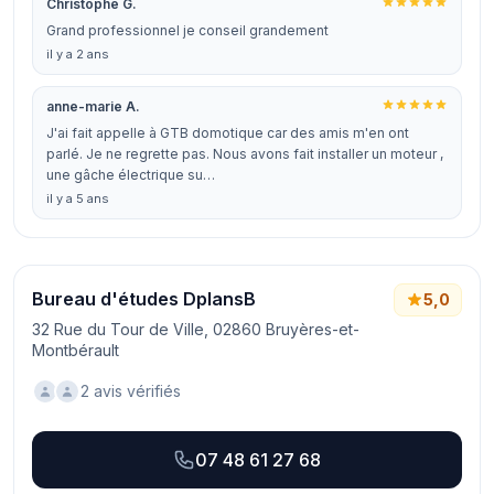
Christophe G.
Grand professionnel je conseil grandement
il y a 2 ans
anne-marie A.
J'ai fait appelle à GTB domotique car des amis m'en ont
parlé. Je ne regrette pas. Nous avons fait installer un moteur ,
une gâche électrique su…
il y a 5 ans
Bureau d'études DplansB
5,0
32 Rue du Tour de Ville, 02860 Bruyères-et-
Montbérault
2 avis vérifiés
07 48 61 27 68