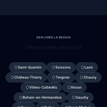
EXPLORER LA REGION
Villes proches dans le 02
Saint-Quentin
Soissons
Laon
Château-Thierry
Tergnier
Chauny
Villers-Cotterêts
Hirson
Bohain-en-Vermandois
Gauchy