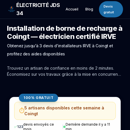
ÉLECTRICITÉ JDS
Devis
Accueil
Blog
34
gratuit
Installation de borne de recharge à
Coingt — électricien certifié IRVE
Obtenez jusqu'à 3 devis d'installateurs IRVE à Coingt et
profitez des aides disponibles
Trouvez un artisan de confiance en moins de 2 minutes.
Économisez sur vos travaux grâce à la mise en concurrence
réelle des experts de Coingt.
100% GRATUIT
5 artisans disponibles cette semaine à
⏱️
Coingt
devis envoyés ce
Dernière demande il y a 11
✅
123
|
mois
min