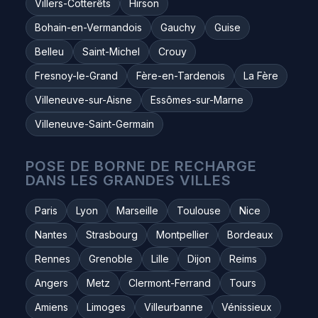
Villers-Cotterêts
Hirson
Bohain-en-Vermandois
Gauchy
Guise
Belleu
Saint-Michel
Crouy
Fresnoy-le-Grand
Fère-en-Tardenois
La Fère
Villeneuve-sur-Aisne
Essômes-sur-Marne
Villeneuve-Saint-Germain
POSE DE BORNE DE RECHARGE
DANS LES GRANDES VILLES
Paris
Lyon
Marseille
Toulouse
Nice
Nantes
Strasbourg
Montpellier
Bordeaux
Rennes
Grenoble
Lille
Dijon
Reims
Angers
Metz
Clermont-Ferrand
Tours
Amiens
Limoges
Villeurbanne
Vénissieux