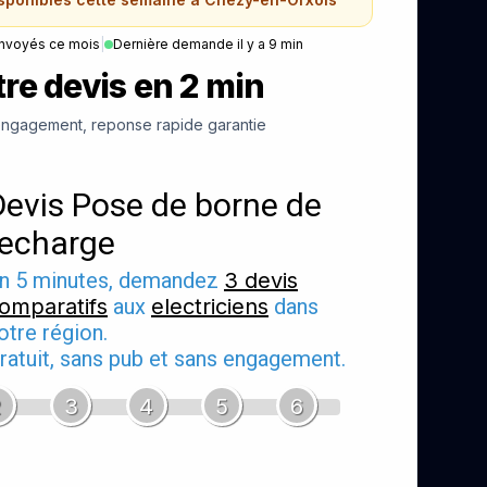
nvoyés ce mois
|
Dernière demande il y a 9 min
re devis en 2 min
ngagement, reponse rapide garantie
Devis Pose de borne de
recharge
n 5 minutes, demandez
3 devis
omparatifs
aux
electriciens
dans
otre région.
ratuit, sans pub et sans engagement.
2
3
4
5
6