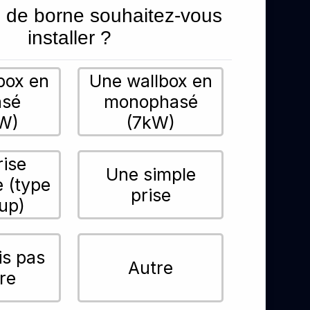
 de borne souhaitez-vous
installer ?
box en
Une wallbox en
asé
monophasé
W)
(7kW)
rise
Une simple
e (type
prise
up)
is pas
Autre
re