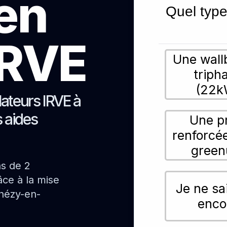
ien
Quel type
 IRVE
Une wall
triph
(22k
lateurs IRVE à
 aides
Une p
renforcé
green
ns de 2
ce à la mise
Je ne sa
hézy-en-
enco