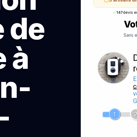
✅
147
devis e
e de
Vot
Sans e
 à
n-
E
c
v
G
—
1