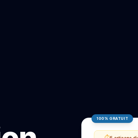
100% GRATUIT
ion
⏱️
5 artisans d