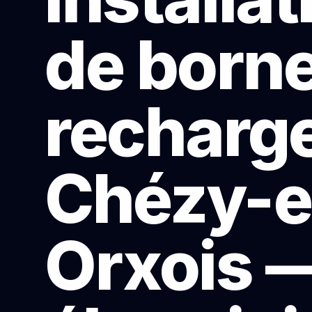
de born
recharge
Chézy-e
Orxois 