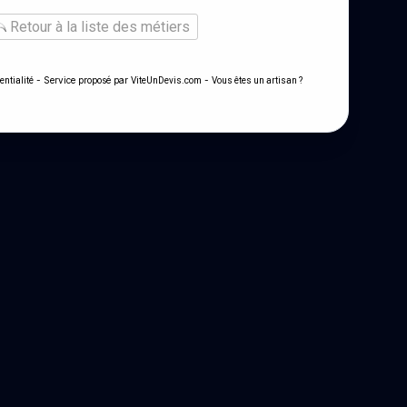
Retour à la liste des métiers
- Service proposé par
-
entialité
ViteUnDevis.com
Vous êtes un artisan ?