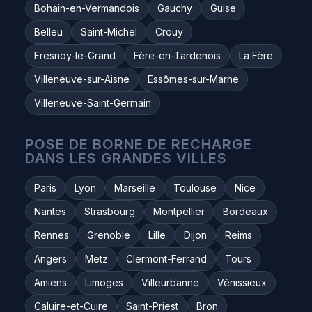
Bohain-en-Vermandois
Gauchy
Guise
Belleu
Saint-Michel
Crouy
Fresnoy-le-Grand
Fère-en-Tardenois
La Fère
Villeneuve-sur-Aisne
Essômes-sur-Marne
Villeneuve-Saint-Germain
POSE DE BORNE DE RECHARGE
DANS LES GRANDES VILLES
Paris
Lyon
Marseille
Toulouse
Nice
Nantes
Strasbourg
Montpellier
Bordeaux
Rennes
Grenoble
Lille
Dijon
Reims
Angers
Metz
Clermont-Ferrand
Tours
Amiens
Limoges
Villeurbanne
Vénissieux
Caluire-et-Cuire
Saint-Priest
Bron