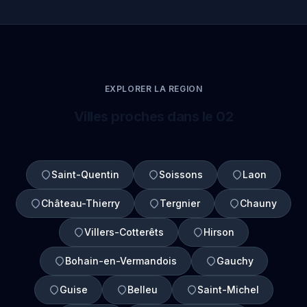
EXPLORER LA REGION
Villes proches dans le 02
Saint-Quentin
Soissons
Laon
Château-Thierry
Tergnier
Chauny
Villers-Cotterêts
Hirson
Bohain-en-Vermandois
Gauchy
Guise
Belleu
Saint-Michel