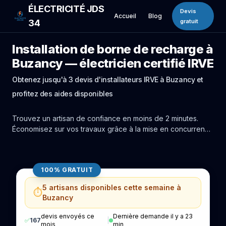
ÉLECTRICITÉ JDS
Devis
Accueil
Blog
34
gratuit
Installation de borne de recharge à
Buzancy — électricien certifié IRVE
Obtenez jusqu'à 3 devis d'installateurs IRVE à Buzancy et
profitez des aides disponibles
Trouvez un artisan de confiance en moins de 2 minutes.
Économisez sur vos travaux grâce à la mise en concurrence
réelle des experts de Buzancy.
100% GRATUIT
5 artisans disponibles cette semaine à
⏱️
Buzancy
devis envoyés ce
Dernière demande il y a 23
✅
167
|
mois
min