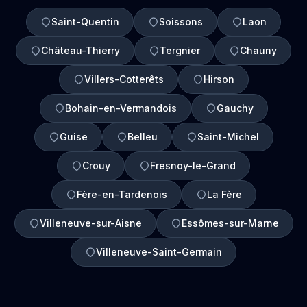
Saint-Quentin
Soissons
Laon
Château-Thierry
Tergnier
Chauny
Villers-Cotterêts
Hirson
Bohain-en-Vermandois
Gauchy
Guise
Belleu
Saint-Michel
Crouy
Fresnoy-le-Grand
Fère-en-Tardenois
La Fère
Villeneuve-sur-Aisne
Essômes-sur-Marne
Villeneuve-Saint-Germain