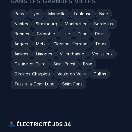
DANS LES GRANDES VILLES
Paris
Lyon
Marseille
Toulouse
Nice
Nantes
Strasbourg
Montpellier
Bordeaux
Rennes
Grenoble
Lille
Dijon
Reims
Angers
Metz
Clermont-Ferrand
Tours
Amiens
Limoges
Villeurbanne
Vénissieux
Caluire-et-Cuire
Saint-Priest
Bron
Décines-Charpieu
Vaulx-en-Velin
Oullins
Tassin-la-Demi-Lune
Saint-Fons
ÉLECTRICITÉ JDS 34