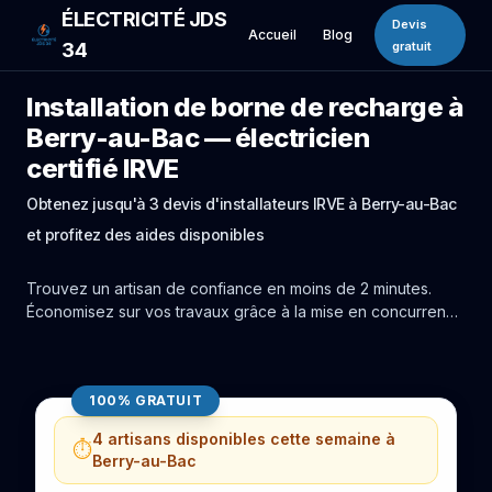
ÉLECTRICITÉ JDS
Devis
Accueil
Blog
34
gratuit
Installation de borne de recharge à
Berry-au-Bac — électricien
certifié IRVE
Obtenez jusqu'à 3 devis d'installateurs IRVE à Berry-au-Bac
et profitez des aides disponibles
Trouvez un artisan de confiance en moins de 2 minutes.
Économisez sur vos travaux grâce à la mise en concurrence
réelle des experts de Berry-au-Bac.
100% GRATUIT
4 artisans disponibles cette semaine à
⏱️
Berry-au-Bac