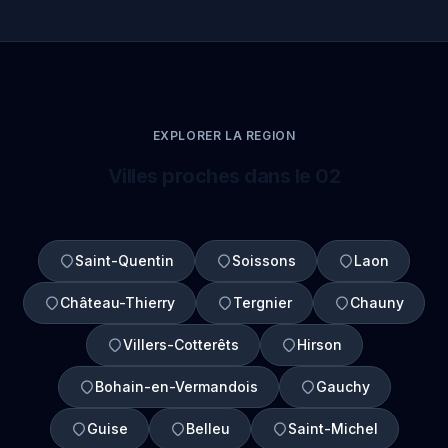
EXPLORER LA REGION
Villes proches dans le 02
Saint-Quentin
Soissons
Laon
Château-Thierry
Tergnier
Chauny
Villers-Cotterêts
Hirson
Bohain-en-Vermandois
Gauchy
Guise
Belleu
Saint-Michel