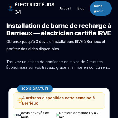
ÉLECTRICITÉ JDS
Devis
Accueil
Blog
34
gratuit
Installation de borne de recharge à
Berrieux — électricien certifié IRVE
Obtenez jusqu'à 3 devis d'installateurs IRVE à Berrieux et
profitez des aides disponibles
Trouvez un artisan de confiance en moins de 2 minutes.
Économisez sur vos travaux grâce à la mise en concurrence
réelle des experts de Berrieux.
100% GRATUIT
4 artisans disponibles cette semaine à
⏱️
Berrieux
devis envoyés ce
Dernière demande il y a 28
✅
134
|
mois
min