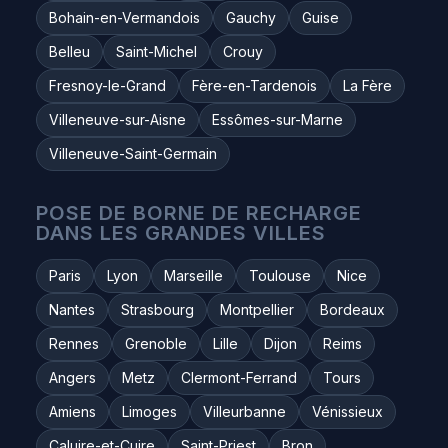
Bohain-en-Vermandois
Gauchy
Guise
Belleu
Saint-Michel
Crouy
Fresnoy-le-Grand
Fère-en-Tardenois
La Fère
Villeneuve-sur-Aisne
Essômes-sur-Marne
Villeneuve-Saint-Germain
POSE DE BORNE DE RECHARGE
DANS LES GRANDES VILLES
Paris
Lyon
Marseille
Toulouse
Nice
Nantes
Strasbourg
Montpellier
Bordeaux
Rennes
Grenoble
Lille
Dijon
Reims
Angers
Metz
Clermont-Ferrand
Tours
Amiens
Limoges
Villeurbanne
Vénissieux
Caluire-et-Cuire
Saint-Priest
Bron