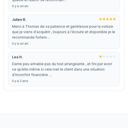
il y a un an
Julien R.
Merci à Thomas de sa patience et gentilesse pour la voiture
que je viens d'acquérir , toujours à l'écoute et disponible je le
recommande fortem…
il y a un an
Lea H.
Dame peu aimable pas du tout arrangeante , et fini par avoir
ce qu’elle même si cela met le client dans une situation
d’inconfort financière …
il y a 2 ans