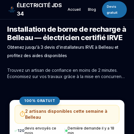
ÉLECTRICITÉ JDS
Devis
Accueil
Blog
34
gratuit
Installation de borne de recharge à
Belleau — électricien certifié IRVE
Obtenez jusqu'à 3 devis d'installateurs IRVE à Belleau et
profitez des aides disponibles
Trouvez un artisan de confiance en moins de 2 minutes.
Économisez sur vos travaux grâce à la mise en concurrence
réelle des experts de Belleau.
100% GRATUIT
2 artisans disponibles cette semaine à
⏱️
Belleau
devis envoyés ce
Dernière demande il y a 18
✅
120
|
mois
min