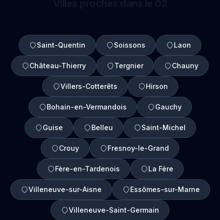
Villes proches dans le 02
Saint-Quentin
Soissons
Laon
Château-Thierry
Tergnier
Chauny
Villers-Cotterêts
Hirson
Bohain-en-Vermandois
Gauchy
Guise
Belleu
Saint-Michel
Crouy
Fresnoy-le-Grand
Fère-en-Tardenois
La Fère
Villeneuve-sur-Aisne
Essômes-sur-Marne
Villeneuve-Saint-Germain