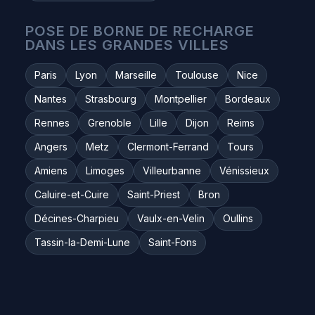
POSE DE BORNE DE RECHARGE
DANS LES GRANDES VILLES
Paris
Lyon
Marseille
Toulouse
Nice
Nantes
Strasbourg
Montpellier
Bordeaux
Rennes
Grenoble
Lille
Dijon
Reims
Angers
Metz
Clermont-Ferrand
Tours
Amiens
Limoges
Villeurbanne
Vénissieux
Caluire-et-Cuire
Saint-Priest
Bron
Décines-Charpieu
Vaulx-en-Velin
Oullins
Tassin-la-Demi-Lune
Saint-Fons