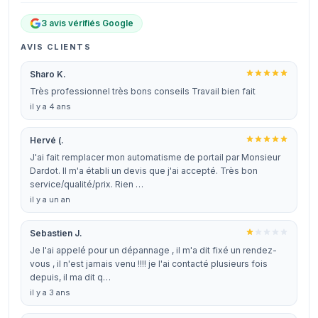
3 avis vérifiés Google
AVIS CLIENTS
Sharo K.
Très professionnel très bons conseils Travail bien fait
il y a 4 ans
Hervé (.
J'ai fait remplacer mon automatisme de portail par Monsieur
Dardot. Il m'a établi un devis que j'ai accepté. Très bon
service/qualité/prix. Rien …
il y a un an
Sebastien J.
Je l'ai appelé pour un dépannage , il m'a dit fixé un rendez-
vous , il n'est jamais venu !!!! je l'ai contacté plusieurs fois
depuis, il ma dit q…
il y a 3 ans