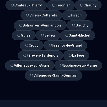
Château-Thierry
Tergnier
Chauny
Villers-Cotterêts
Hirson
Bohain-en-Vermandois
Gauchy
Guise
Belleu
Saint-Michel
Crouy
Fresnoy-le-Grand
Fère-en-Tardenois
La Fère
Villeneuve-sur-Aisne
Essômes-sur-Marne
Villeneuve-Saint-Germain