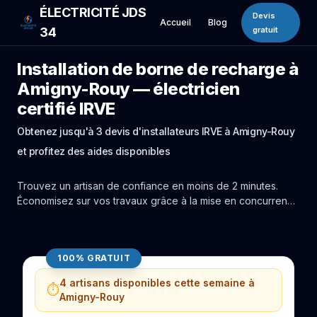
ÉLECTRICITÉ JDS
Devis
Accueil
Blog
34
gratuit
Installation de borne de recharge à
Amigny-Rouy — électricien
certifié IRVE
Obtenez jusqu'à 3 devis d'installateurs IRVE à Amigny-Rouy
et profitez des aides disponibles
Trouvez un artisan de confiance en moins de 2 minutes.
Économisez sur vos travaux grâce à la mise en concurrence
réelle des experts de Amigny-Rouy.
100% GRATUIT
4 artisans disponibles cette semaine à
⏱️
Amigny-Rouy