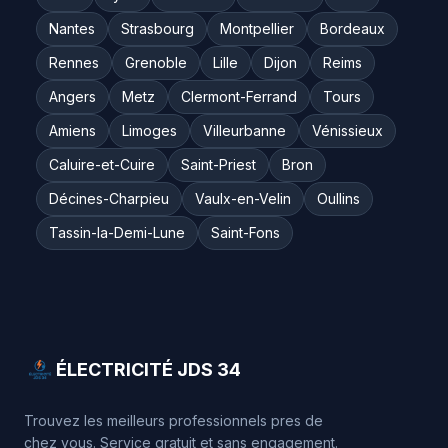
Nantes
Strasbourg
Montpellier
Bordeaux
Rennes
Grenoble
Lille
Dijon
Reims
Angers
Metz
Clermont-Ferrand
Tours
Amiens
Limoges
Villeurbanne
Vénissieux
Caluire-et-Cuire
Saint-Priest
Bron
Décines-Charpieu
Vaulx-en-Velin
Oullins
Tassin-la-Demi-Lune
Saint-Fons
ÉLECTRICITÉ JDS 34
Trouvez les meilleurs professionnels pres de
chez vous. Service gratuit et sans engagement.