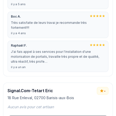
il y a 5 ans
Boc A.
Très satisfaite de leurs travai je recommande très
fortement!!!!
il y a 4 ans
Raphaël F.
J'ai fais appel à ses services pour l'installation d'une
motorisation de portails, travaille très propre et de qualité,
ultra réactif, très profe…
il y a un an
Signal.Com-Tetart Eric
-
18 Rue Enleval, 02700 Barisis-aux-Bois
Aucun avis pour cet artisan