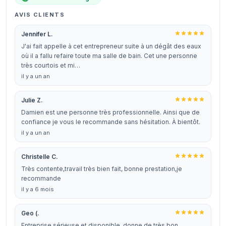
AVIS CLIENTS
Jennifer L.
J'ai fait appelle à cet entrepreneur suite à un dégât des eaux
où il a fallu refaire toute ma salle de bain. Cet une personne
très courtois et mi…
il y a un an
Julie Z.
Damien est une personne très professionnelle. Ainsi que de
confiance je vous le recommande sans hésitation. À bientôt.
il y a un an
Christelle C.
Très contente,travail très bien fait, bonne prestation,je
recommande
il y a 6 mois
Geo (.
Entreprise sérieuse et disponible, donne de très bon