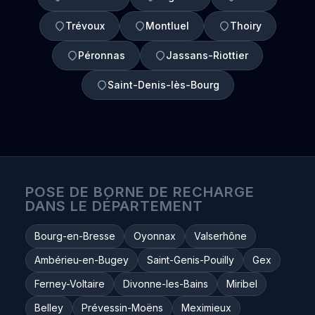
Trévoux
Montluel
Thoiry
Péronnas
Jassans-Riottier
Saint-Denis-lès-Bourg
POSE DE BORNE DE RECHARGE
DANS LE DÉPARTEMENT
Bourg-en-Bresse
Oyonnax
Valserhône
Ambérieu-en-Bugey
Saint-Genis-Pouilly
Gex
Ferney-Voltaire
Divonne-les-Bains
Miribel
Belley
Prévessin-Moëns
Meximieux