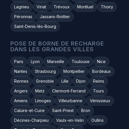
Lagnieu
Viriat
Trévoux
Montluel
Thoiry
Péronnas
Jassans-Riottier
Saint-Denis-lès-Bourg
POSE DE BORNE DE RECHARGE
DANS LES GRANDES VILLES
Paris
Lyon
Marseille
Toulouse
Nice
Nantes
Strasbourg
Montpellier
Bordeaux
Rennes
Grenoble
Lille
Dijon
Reims
Angers
Metz
Clermont-Ferrand
Tours
Amiens
Limoges
Villeurbanne
Vénissieux
Caluire-et-Cuire
Saint-Priest
Bron
Décines-Charpieu
Vaulx-en-Velin
Oullins