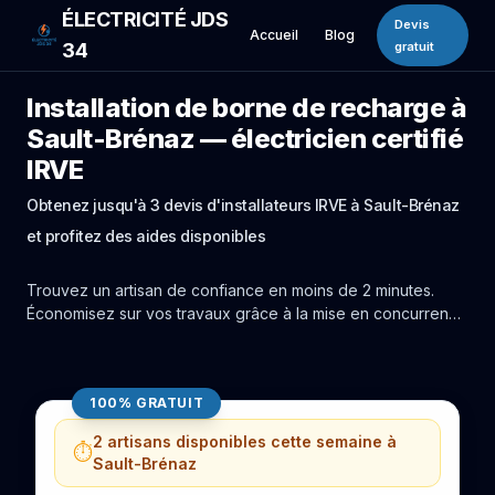
ÉLECTRICITÉ JDS
Devis
Accueil
Blog
34
gratuit
Installation de borne de recharge à
Sault-Brénaz — électricien certifié
IRVE
Obtenez jusqu'à 3 devis d'installateurs IRVE à Sault-Brénaz
et profitez des aides disponibles
Trouvez un artisan de confiance en moins de 2 minutes.
Économisez sur vos travaux grâce à la mise en concurrence
réelle des experts de Sault-Brénaz.
100% GRATUIT
2 artisans disponibles cette semaine à
⏱️
Sault-Brénaz