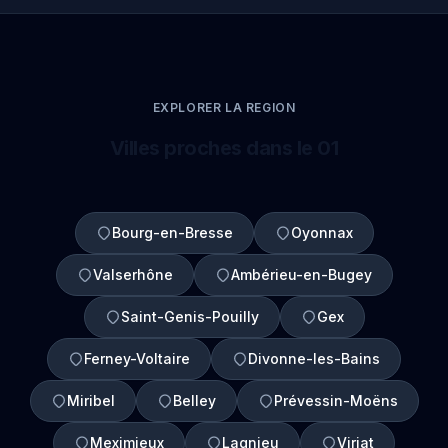
EXPLORER LA REGION
Villes proches dans le 01
Bourg-en-Bresse
Oyonnax
Valserhône
Ambérieu-en-Bugey
Saint-Genis-Pouilly
Gex
Ferney-Voltaire
Divonne-les-Bains
Miribel
Belley
Prévessin-Moëns
Meximieux
Lagnieu
Viriat