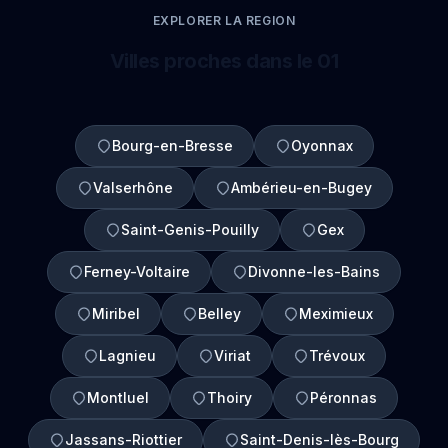
EXPLORER LA REGION
Villes proches dans le 01
Bourg-en-Bresse
Oyonnax
Valserhône
Ambérieu-en-Bugey
Saint-Genis-Pouilly
Gex
Ferney-Voltaire
Divonne-les-Bains
Miribel
Belley
Meximieux
Lagnieu
Viriat
Trévoux
Montluel
Thoiry
Péronnas
Jassans-Riottier
Saint-Denis-lès-Bourg