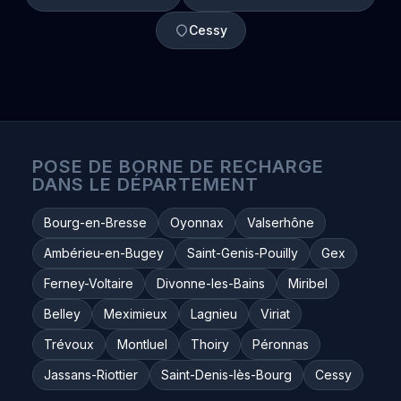
Cessy
POSE DE BORNE DE RECHARGE
DANS LE DÉPARTEMENT
Bourg-en-Bresse
Oyonnax
Valserhône
Ambérieu-en-Bugey
Saint-Genis-Pouilly
Gex
Ferney-Voltaire
Divonne-les-Bains
Miribel
Belley
Meximieux
Lagnieu
Viriat
Trévoux
Montluel
Thoiry
Péronnas
Jassans-Riottier
Saint-Denis-lès-Bourg
Cessy