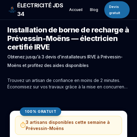
ÉLECTRICITÉ JDS
Devis
Accueil
Blog
34
gratuit
Installation de borne de recharge à
Prévessin-Moëns — électricien
certifié IRVE
Obtenez jusqu'à 3 devis d'installateurs IRVE à Prévessin-
Moëns et profitez des aides disponibles
Trouvez un artisan de confiance en moins de 2 minutes.
Économisez sur vos travaux grâce à la mise en concurrence
réelle des experts de Prévessin-Moëns.
100% GRATUIT
3 artisans disponibles cette semaine à
⏱️
Prévessin-Moëns