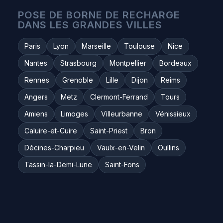
POSE DE BORNE DE RECHARGE
DANS LES GRANDES VILLES
Paris
Lyon
Marseille
Toulouse
Nice
Nantes
Strasbourg
Montpellier
Bordeaux
Rennes
Grenoble
Lille
Dijon
Reims
Angers
Metz
Clermont-Ferrand
Tours
Amiens
Limoges
Villeurbanne
Vénissieux
Caluire-et-Cuire
Saint-Priest
Bron
Décines-Charpieu
Vaulx-en-Velin
Oullins
Tassin-la-Demi-Lune
Saint-Fons