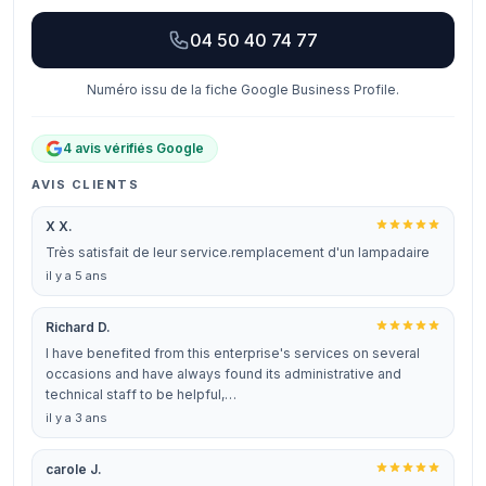
04 50 40 74 77
Numéro issu de la fiche Google Business Profile.
4 avis vérifiés Google
AVIS CLIENTS
X X.
Très satisfait de leur service.remplacement d'un lampadaire
il y a 5 ans
Richard D.
I have benefited from this enterprise's services on several
occasions and have always found its administrative and
technical staff to be helpful,…
il y a 3 ans
carole J.