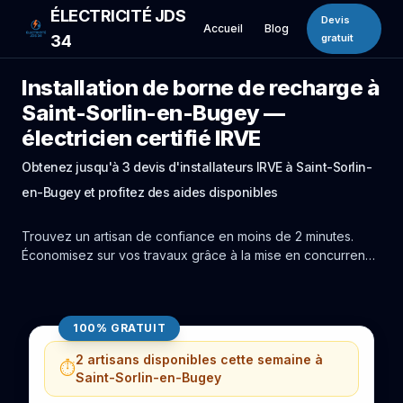
ÉLECTRICITÉ JDS
Devis
Accueil
Blog
34
gratuit
Installation de borne de recharge à
Saint-Sorlin-en-Bugey —
électricien certifié IRVE
Obtenez jusqu'à 3 devis d'installateurs IRVE à Saint-Sorlin-
en-Bugey et profitez des aides disponibles
Trouvez un artisan de confiance en moins de 2 minutes.
Économisez sur vos travaux grâce à la mise en concurrence
réelle des experts de Saint-Sorlin-en-Bugey.
100% GRATUIT
2 artisans disponibles cette semaine à
⏱️
Saint-Sorlin-en-Bugey