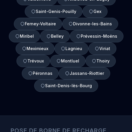
Saint-Genis-Pouilly
Gex
Ferney-Voltaire
Divonne-les-Bains
Miribel
Belley
Prévessin-Moëns
Meximieux
Lagnieu
Viriat
Trévoux
Montluel
Thoiry
Péronnas
Jassans-Riottier
Saint-Denis-lès-Bourg
POSE DE BORNE DE RECHARGE