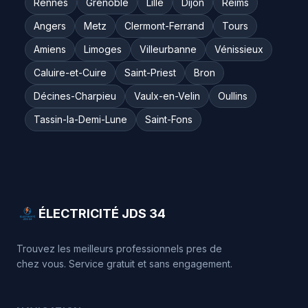
Rennes
Grenoble
Lille
Dijon
Reims
Angers
Metz
Clermont-Ferrand
Tours
Amiens
Limoges
Villeurbanne
Vénissieux
Caluire-et-Cuire
Saint-Priest
Bron
Décines-Charpieu
Vaulx-en-Velin
Oullins
Tassin-la-Demi-Lune
Saint-Fons
ÉLECTRICITÉ JDS 34
Trouvez les meilleurs professionnels pres de
chez vous. Service gratuit et sans engagement.