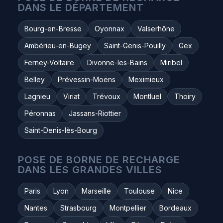
DANS LE DÉPARTEMENT
Bourg-en-Bresse
Oyonnax
Valserhône
Ambérieu-en-Bugey
Saint-Genis-Pouilly
Gex
Ferney-Voltaire
Divonne-les-Bains
Miribel
Belley
Prévessin-Moëns
Meximieux
Lagnieu
Viriat
Trévoux
Montluel
Thoiry
Péronnas
Jassans-Riottier
Saint-Denis-lès-Bourg
POSE DE BORNE DE RECHARGE
DANS LES GRANDES VILLES
Paris
Lyon
Marseille
Toulouse
Nice
Nantes
Strasbourg
Montpellier
Bordeaux