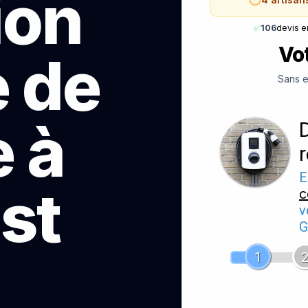
ion
✅
106
devis e
Vot
e de
Sans e
 à
E
st
c
v
G
1