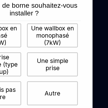
 de borne souhaitez-vous
installer ?
box en
Une wallbox en
asé
monophasé
W)
(7kW)
rise
Une simple
e (type
prise
up)
is pas
Autre
re