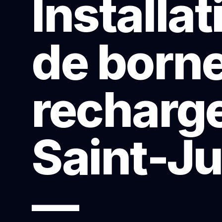
Installat
de born
recharge
Saint-Ju
—