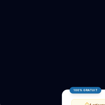
100% GRATUIT
⏱️
4 artisan