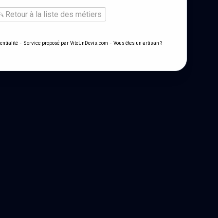
Retour à la liste des métiers
- Service proposé par
-
entialité
ViteUnDevis.com
Vous êtes un artisan ?