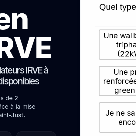
ien
Quel type
 IRVE
Une wall
triph
(22k
lateurs IRVE à
Une p
disponibles
renforcé
green
ns de 2
ce à la mise
Je ne sa
int-Just.
enco