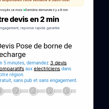
nvoyés ce mois
|
Dernière demande il y a 8 min
re devis en 2 min
ngagement, reponse rapide garantie
Devis Pose de borne de
recharge
n 5 minutes, demandez
3 devis
omparatifs
aux
electriciens
dans
otre région.
ratuit, sans pub et sans engagement.
2
3
4
5
6