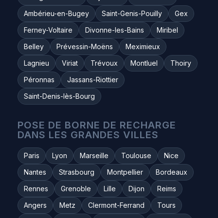
Ambérieu-en-Bugey
Saint-Genis-Pouilly
Gex
Ferney-Voltaire
Divonne-les-Bains
Miribel
Belley
Prévessin-Moëns
Meximieux
Lagnieu
Viriat
Trévoux
Montluel
Thoiry
Péronnas
Jassans-Riottier
Saint-Denis-lès-Bourg
POSE DE BORNE DE RECHARGE
DANS LES GRANDES VILLES
Paris
Lyon
Marseille
Toulouse
Nice
Nantes
Strasbourg
Montpellier
Bordeaux
Rennes
Grenoble
Lille
Dijon
Reims
Angers
Metz
Clermont-Ferrand
Tours