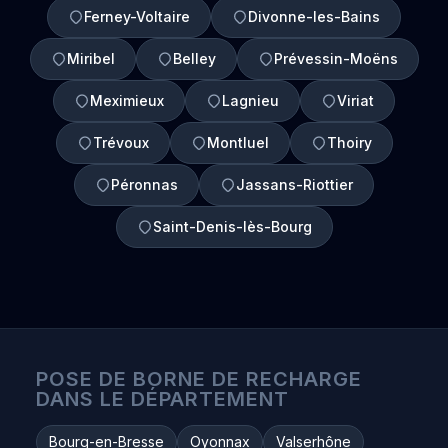
Ferney-Voltaire
Divonne-les-Bains
Miribel
Belley
Prévessin-Moëns
Meximieux
Lagnieu
Viriat
Trévoux
Montluel
Thoiry
Péronnas
Jassans-Riottier
Saint-Denis-lès-Bourg
POSE DE BORNE DE RECHARGE
DANS LE DÉPARTEMENT
Bourg-en-Bresse
Oyonnax
Valserhône