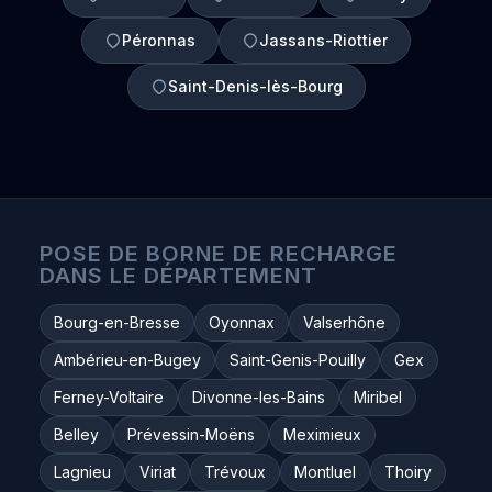
Péronnas
Jassans-Riottier
Saint-Denis-lès-Bourg
POSE DE BORNE DE RECHARGE
DANS LE DÉPARTEMENT
Bourg-en-Bresse
Oyonnax
Valserhône
Ambérieu-en-Bugey
Saint-Genis-Pouilly
Gex
Ferney-Voltaire
Divonne-les-Bains
Miribel
Belley
Prévessin-Moëns
Meximieux
Lagnieu
Viriat
Trévoux
Montluel
Thoiry