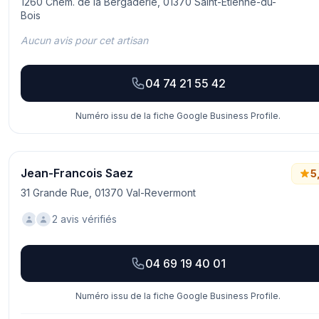
1260 Chem. de la Bergaderie, 01370 Saint-Étienne-du-
Bois
Aucun avis pour cet artisan
04 74 21 55 42
Numéro issu de la fiche Google Business Profile.
Jean-Francois Saez
5
31 Grande Rue, 01370 Val-Revermont
2 avis vérifiés
04 69 19 40 01
Numéro issu de la fiche Google Business Profile.