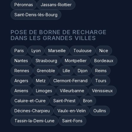
Péronnas
Jassans-Riottier
Saint-Denis-lès-Bourg
POSE DE BORNE DE RECHARGE
DANS LES GRANDES VILLES
Paris
Lyon
Marseille
Toulouse
Nice
Nantes
Strasbourg
Montpellier
Bordeaux
Rennes
Grenoble
Lille
Dijon
Reims
Angers
Metz
Clermont-Ferrand
Tours
Amiens
Limoges
Villeurbanne
Vénissieux
Caluire-et-Cuire
Saint-Priest
Bron
Décines-Charpieu
Vaulx-en-Velin
Oullins
Tassin-la-Demi-Lune
Saint-Fons