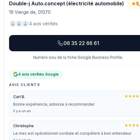
Double-j Auto.concept (électricité automobile)
5
19 Vierge de, 01370
4 avis vérifiés
06 35 22 66 61
Numéro issu de la fiche Google Business Profile.
4 avis vérifiés Google
AVIS CLIENTS
Carl B.
Bonne expérience, adresse à recommander.
il y a un an
Christophe
Le mec est opérationnel cordiale et compétent à bon entendeur