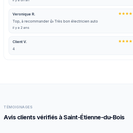
il y a un an
Veronique R.
Top, à recommander 👍 Très bon électricien auto
il y a 2 ans
Client V.
4
TÉMOIGNAGES
Avis clients vérifiés à Saint-Étienne-du-Bois