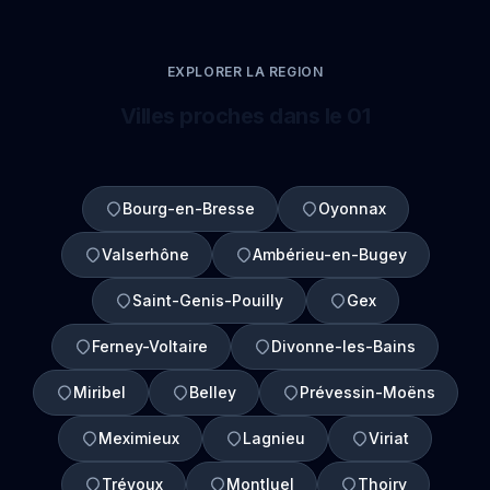
EXPLORER LA REGION
Villes proches dans le 01
Bourg-en-Bresse
Oyonnax
Valserhône
Ambérieu-en-Bugey
Saint-Genis-Pouilly
Gex
Ferney-Voltaire
Divonne-les-Bains
Miribel
Belley
Prévessin-Moëns
Meximieux
Lagnieu
Viriat
Trévoux
Montluel
Thoiry