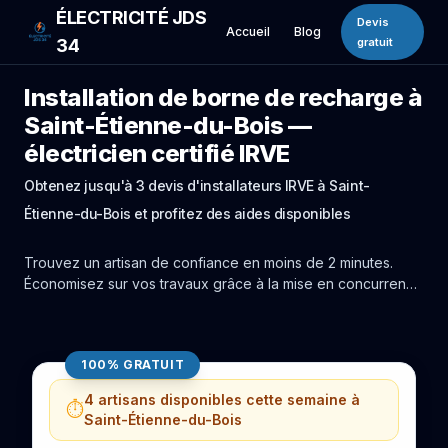
ÉLECTRICITÉ JDS
Devis
Accueil
Blog
34
gratuit
Installation de borne de recharge à
Saint-Étienne-du-Bois —
électricien certifié IRVE
Obtenez jusqu'à 3 devis d'installateurs IRVE à Saint-
Étienne-du-Bois et profitez des aides disponibles
Trouvez un artisan de confiance en moins de 2 minutes.
Économisez sur vos travaux grâce à la mise en concurrence
réelle des experts de Saint-Étienne-du-Bois.
100% GRATUIT
4 artisans disponibles cette semaine à
⏱️
Saint-Étienne-du-Bois