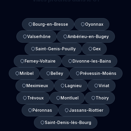
Bourg-en-Bresse
Oyonnax
Valserhône
Ambérieu-en-Bugey
Saint-Genis-Pouilly
Gex
Ferney-Voltaire
Divonne-les-Bains
Miribel
Belley
Prévessin-Moëns
Meximieux
Lagnieu
Viriat
Trévoux
Montluel
Thoiry
Péronnas
Jassans-Riottier
Saint-Denis-lès-Bourg