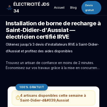
ÉLECTRICITÉ JDS
Devis
Accueil
Blog
34
gratuit
Installation de borne de recharge à
Saint-Didier-d'Aussiat —
électricien certifié IRVE
Obtenez jusqu'à 3 devis d'installateurs IRVE à Saint-Didier-
d'Aussiat et profitez des aides disponibles
Trouvez un artisan de confiance en moins de 2 minutes.
Économisez sur vos travaux grâce à la mise en concurrence
réelle des experts de Saint-Didier-d'Aussiat.
100% GRATUIT
4 artisans disponibles cette semaine à
⏱️
Saint-Didier-d&#039;Aussiat