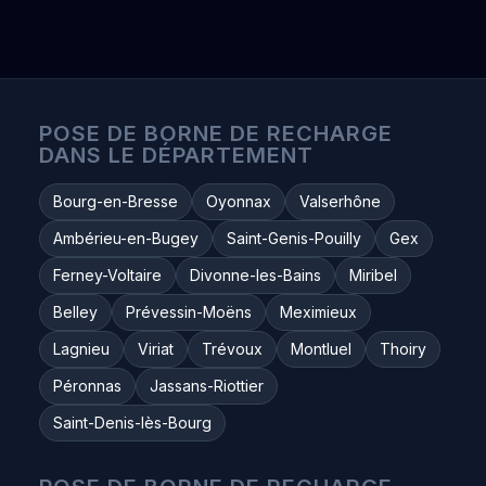
POSE DE BORNE DE RECHARGE
DANS LE DÉPARTEMENT
Bourg-en-Bresse
Oyonnax
Valserhône
Ambérieu-en-Bugey
Saint-Genis-Pouilly
Gex
Ferney-Voltaire
Divonne-les-Bains
Miribel
Belley
Prévessin-Moëns
Meximieux
Lagnieu
Viriat
Trévoux
Montluel
Thoiry
Péronnas
Jassans-Riottier
Saint-Denis-lès-Bourg