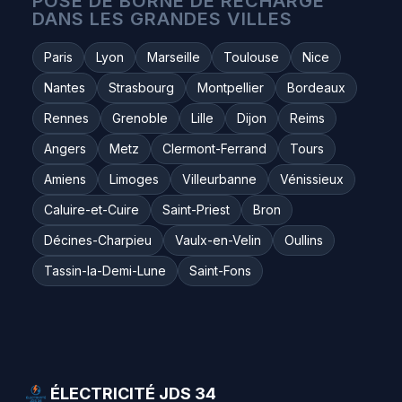
POSE DE BORNE DE RECHARGE
DANS LES GRANDES VILLES
Paris
Lyon
Marseille
Toulouse
Nice
Nantes
Strasbourg
Montpellier
Bordeaux
Rennes
Grenoble
Lille
Dijon
Reims
Angers
Metz
Clermont-Ferrand
Tours
Amiens
Limoges
Villeurbanne
Vénissieux
Caluire-et-Cuire
Saint-Priest
Bron
Décines-Charpieu
Vaulx-en-Velin
Oullins
Tassin-la-Demi-Lune
Saint-Fons
ÉLECTRICITÉ JDS 34