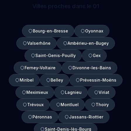
Villes proches dans le 01
Bourg-en-Bresse
Oyonnax
Valserhône
Ambérieu-en-Bugey
Saint-Genis-Pouilly
Gex
Ferney-Voltaire
Divonne-les-Bains
Miribel
Belley
Prévessin-Moëns
Meximieux
Lagnieu
Viriat
Trévoux
Montluel
Thoiry
Péronnas
Jassans-Riottier
Saint-Denis-lès-Bourg