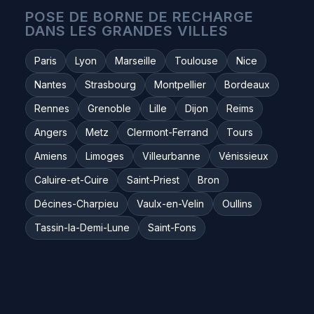
POSE DE BORNE DE RECHARGE
DANS LES GRANDES VILLES
Paris
Lyon
Marseille
Toulouse
Nice
Nantes
Strasbourg
Montpellier
Bordeaux
Rennes
Grenoble
Lille
Dijon
Reims
Angers
Metz
Clermont-Ferrand
Tours
Amiens
Limoges
Villeurbanne
Vénissieux
Caluire-et-Cuire
Saint-Priest
Bron
Décines-Charpieu
Vaulx-en-Velin
Oullins
Tassin-la-Demi-Lune
Saint-Fons