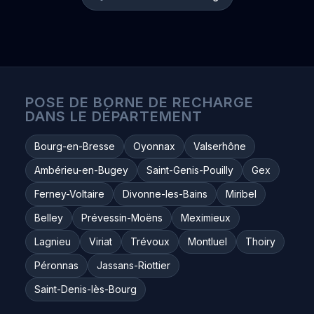
POSE DE BORNE DE RECHARGE
DANS LE DÉPARTEMENT
Bourg-en-Bresse
Oyonnax
Valserhône
Ambérieu-en-Bugey
Saint-Genis-Pouilly
Gex
Ferney-Voltaire
Divonne-les-Bains
Miribel
Belley
Prévessin-Moëns
Meximieux
Lagnieu
Viriat
Trévoux
Montluel
Thoiry
Péronnas
Jassans-Riottier
Saint-Denis-lès-Bourg