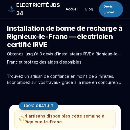
ÉLECTRICITÉ JDS
Devis
Accueil
Blog
34
gratuit
Installation de borne de recharge à
Rignieux-le-Franc — électricien
certifié IRVE
Obtenez jusqu'à 3 devis d'installateurs IRVE à Rignieux-le-
Franc et profitez des aides disponibles
Trouvez un artisan de confiance en moins de 2 minutes.
Économisez sur vos travaux grâce à la mise en concurrence
réelle des experts de Rignieux-le-Franc.
100% GRATUIT
4 artisans disponibles cette semaine à
⏱️
Rignieux-le-Franc