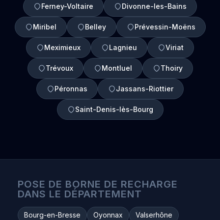
Ferney-Voltaire
Divonne-les-Bains
Miribel
Belley
Prévessin-Moëns
Meximieux
Lagnieu
Viriat
Trévoux
Montluel
Thoiry
Péronnas
Jassans-Riottier
Saint-Denis-lès-Bourg
POSE DE BORNE DE RECHARGE
DANS LE DÉPARTEMENT
Bourg-en-Bresse
Oyonnax
Valserhône