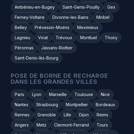
Ambérieu-en-Bugey
Saint-Genis-Pouilly
Gex
Ferney-Voltaire
Divonne-les-Bains
Miribel
Belley
Prévessin-Moëns
Meximieux
Lagnieu
Viriat
Trévoux
Montluel
Thoiry
Péronnas
Jassans-Riottier
Saint-Denis-lès-Bourg
POSE DE BORNE DE RECHARGE
DANS LES GRANDES VILLES
Paris
Lyon
Marseille
Toulouse
Nice
Nantes
Strasbourg
Montpellier
Bordeaux
Rennes
Grenoble
Lille
Dijon
Reims
Angers
Metz
Clermont-Ferrand
Tours