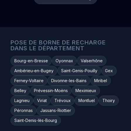
POSE DE BORNE DE RECHARGE
DANS LE DÉPARTEMENT
Bourg-en-Bresse
Oyonnax
Valserhône
Ambérieu-en-Bugey
Saint-Genis-Pouilly
Gex
Ferney-Voltaire
Divonne-les-Bains
Miribel
Belley
Prévessin-Moëns
Meximieux
Lagnieu
Viriat
Trévoux
Montluel
Thoiry
Péronnas
Jassans-Riottier
Saint-Denis-lès-Bourg