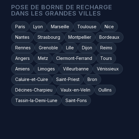
POSE DE BORNE DE RECHARGE
DANS LES GRANDES VILLES
Paris
Lyon
Marseille
Toulouse
Nice
Nantes
Strasbourg
Montpellier
Bordeaux
Rennes
Grenoble
Lille
Dijon
Reims
Angers
Metz
Clermont-Ferrand
Tours
Amiens
Limoges
Villeurbanne
Vénissieux
Caluire-et-Cuire
Saint-Priest
Bron
Décines-Charpieu
Vaulx-en-Velin
Oullins
Tassin-la-Demi-Lune
Saint-Fons