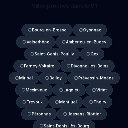
Villes proches dans le 01
Bourg-en-Bresse
Oyonnax
Valserhône
Ambérieu-en-Bugey
Saint-Genis-Pouilly
Gex
Ferney-Voltaire
Divonne-les-Bains
Miribel
Belley
Prévessin-Moëns
Meximieux
Lagnieu
Viriat
Trévoux
Montluel
Thoiry
Péronnas
Jassans-Riottier
Saint-Denis-lès-Bourg