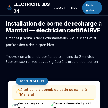
ÉLECTRICITÉ JDS
Devis
Accueil
Blog
34
gratuit
Installation de borne de recharge à
Manziat — électricien certifié IRVE
Obtenez jusqu'à 3 devis d'installateurs IRVE à Manziat et
profitez des aides disponibles
Trouvez un artisan de confiance en moins de 2 minutes.
Économisez sur vos travaux grâce à la mise en concurrence
réelle des experts de Manziat.
100% GRATUIT
4 artisans disponibles cette semaine à
⏱️
Manziat
devis envoyés ce
Dernière demande il y a 28
✅
82
|
mois
min