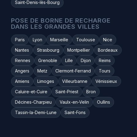
Saint-Denis-lès-Bourg
POSE DE BORNE DE RECHARGE
DANS LES GRANDES VILLES
Paris
Lyon
Marseille
Toulouse
Nice
Nantes
Strasbourg
Montpellier
Bordeaux
Rennes
Grenoble
Lille
Dijon
Reims
Angers
Metz
Clermont-Ferrand
Tours
Amiens
Limoges
Villeurbanne
Vénissieux
Caluire-et-Cuire
Saint-Priest
Bron
Décines-Charpieu
Vaulx-en-Velin
Oullins
Tassin-la-Demi-Lune
Saint-Fons