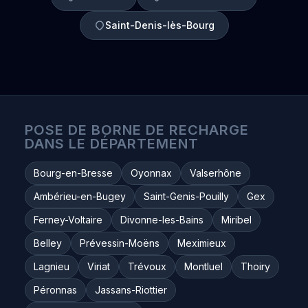
Saint-Denis-lès-Bourg
POSE DE BORNE DE RECHARGE
DANS LE DÉPARTEMENT
Bourg-en-Bresse
Oyonnax
Valserhône
Ambérieu-en-Bugey
Saint-Genis-Pouilly
Gex
Ferney-Voltaire
Divonne-les-Bains
Miribel
Belley
Prévessin-Moëns
Meximieux
Lagnieu
Viriat
Trévoux
Montluel
Thoiry
Péronnas
Jassans-Riottier