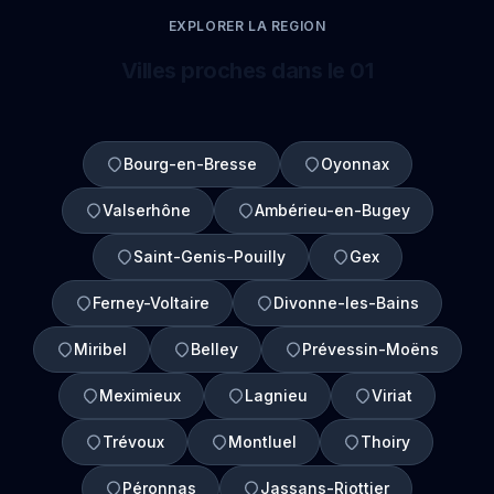
EXPLORER LA REGION
Villes proches dans le 01
Bourg-en-Bresse
Oyonnax
Valserhône
Ambérieu-en-Bugey
Saint-Genis-Pouilly
Gex
Ferney-Voltaire
Divonne-les-Bains
Miribel
Belley
Prévessin-Moëns
Meximieux
Lagnieu
Viriat
Trévoux
Montluel
Thoiry
Péronnas
Jassans-Riottier