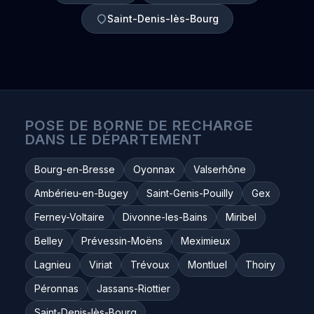
Saint-Denis-lès-Bourg
POSE DE BORNE DE RECHARGE
DANS LE DÉPARTEMENT
Bourg-en-Bresse
Oyonnax
Valserhône
Ambérieu-en-Bugey
Saint-Genis-Pouilly
Gex
Ferney-Voltaire
Divonne-les-Bains
Miribel
Belley
Prévessin-Moëns
Meximieux
Lagnieu
Viriat
Trévoux
Montluel
Thoiry
Péronnas
Jassans-Riottier
Saint-Denis-lès-Bourg