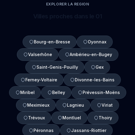
EXPLORER LA REGION
Villes proches dans le 01
Bourg-en-Bresse
Oyonnax
Valserhône
Ambérieu-en-Bugey
Saint-Genis-Pouilly
Gex
Ferney-Voltaire
Divonne-les-Bains
Miribel
Belley
Prévessin-Moëns
Meximieux
Lagnieu
Viriat
Trévoux
Montluel
Thoiry
Péronnas
Jassans-Riottier