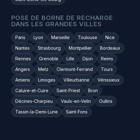
POSE DE BORNE DE RECHARGE
DANS LES GRANDES VILLES
Paris
Lyon
Marseille
Toulouse
Nice
Nantes
Strasbourg
Montpellier
Bordeaux
Rennes
Grenoble
Lille
Dijon
Reims
Angers
Metz
Clermont-Ferrand
Tours
Amiens
Limoges
Villeurbanne
Vénissieux
Caluire-et-Cuire
Saint-Priest
Bron
Décines-Charpieu
Vaulx-en-Velin
Oullins
Tassin-la-Demi-Lune
Saint-Fons