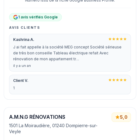
Numéro issu de la fiche Google Business Profile.
1 avis vérifiés Google
AVIS CLIENTS
Kashrina A.
J ai fait appelle à la société MEG concept Société sérieuse
de très bon conseille Tableau électrique refait Avec
rénovation de mon appartement tr…
il y a un an
Client V.
1
A.M.N.G RÉNOVATIONS
5,0
1501 La Moiraudière, 01240 Dompierre-sur-
Veyle