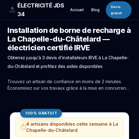
ÉLECTRICITÉ JDS
Devis
Accueil
Blog
34
gratuit
Installation de borne de recharge à
La Chapelle-du-Châtelard —
électricien certifié IRVE
Obtenez jusqu'à 3 devis d'installateurs IRVE à La Chapelle-
du-Châtelard et profitez des aides disponibles
Trouvez un artisan de confiance en moins de 2 minutes.
Économisez sur vos travaux grâce à la mise en concurrence
réelle des experts de La Chapelle-du-Châtelard.
100% GRATUIT
4 artisans disponibles cette semaine à La
⏱️
Chapelle-du-Châtelard