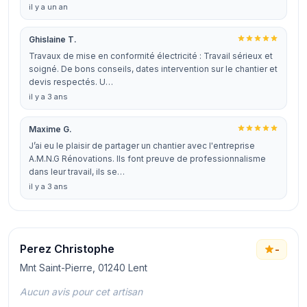
il y a un an
Ghislaine T.
Travaux de mise en conformité électricité : Travail sérieux et
soigné. De bons conseils, dates intervention sur le chantier et
devis respectés. U…
il y a 3 ans
Maxime G.
J’ai eu le plaisir de partager un chantier avec l'entreprise
A.M.N.G Rénovations. Ils font preuve de professionnalisme
dans leur travail, ils se…
il y a 3 ans
Perez Christophe
-
Mnt Saint-Pierre, 01240 Lent
Aucun avis pour cet artisan